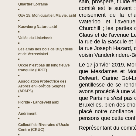
sain, prospère, fluide 
Quartier Lorraine
comité est le suivant 
croisement de la ch
Oxy 15, Mon quartier, Ma vie. asbl
Waterloo et l’avenue
Kauwberg Nature asbl
Churchill ; les parties
Claus et de l’avenue Le
Vallée du Linkebeek
la rue de la Bascule et 
la rue Joseph Hazard, c
Les amis des bois de Buysdelle
et de Verrewinkel
voisin Vanderkindere-B
Le 17 janvier 2019, Mon
Uccle n’est pas un long fleuve
tranquille (UPFT)
que Mesdames et Mons
Delwart, Carine Gol-
Association Protectrice des
gentillesse de se rend
Arbres en Forêt de Soignes
avons procédé à une vi
(APAFS)
que Paris ne s’est pas 
Floride - Langeveld asbl
Bruxelles, bien des ch
placé notre confiance
Andrimont
pensons que cette conf
Collectif de Riverains d’Uccle
Représentant du comité 
Centre (CRUC)