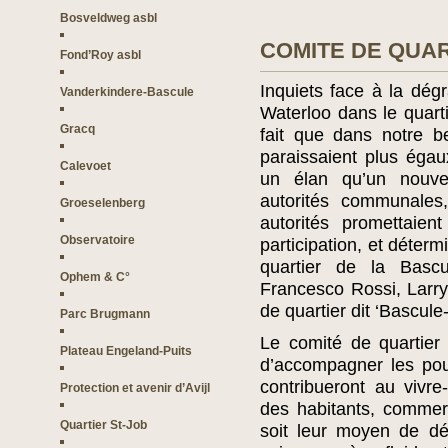
Bosveldweg asbl
COMITE DE QUAR
Fond’Roy asbl
Inquiets face à la dé
Vanderkindere-Bascule
Waterloo dans le quart
Gracq
fait que dans notre b
paraissaient plus égau
Calevoet
un élan qu’un nouve
autorités communales,
Groeselenberg
autorités promettaie
Observatoire
participation, et déterm
quartier de la Bascu
Ophem & C°
Francesco Rossi, Larry
de quartier dit ‘Bascule-
Parc Brugmann
Le comité de quartier
Plateau Engeland-Puits
d’accompagner les pouv
contribueront au vivr
Protection et avenir d’Avijl
des habitants, commer
Quartier St-Job
soit leur moyen de dé