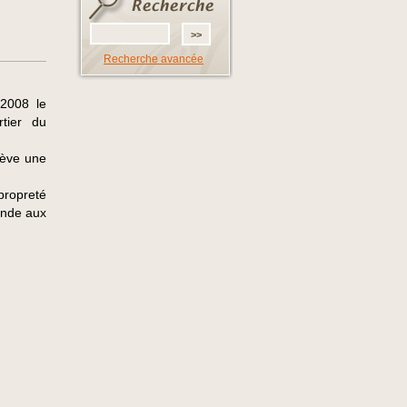
Recherche avancée
 2008 le
tier du
elève une
propreté
ande aux