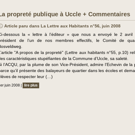
La propreté publique à Uccle + Commentaires
Article paru dans La Lettre aux Habitants n°56, juin 2008
Ci-dessous la « lettre à l’éditeur » que nous a envoyé le 2 avril
président de l’un de nos membres effectifs, le Comité de quar
Bosveldweg.
L’article "A propos de la propreté" (Lettre aux habitants n°55, p.10) r
des caractéristiques stupéfiantes de la Commune d’Uccle, sa saleté.
Si l’ACQU, par la plume de son Vice-Président, admire l’Echevin de la 
parce qu’il présente des balayeurs de quartier dans les écoles et dem
élèves de respecter leur (…)
er juin 2008 |
lire plus