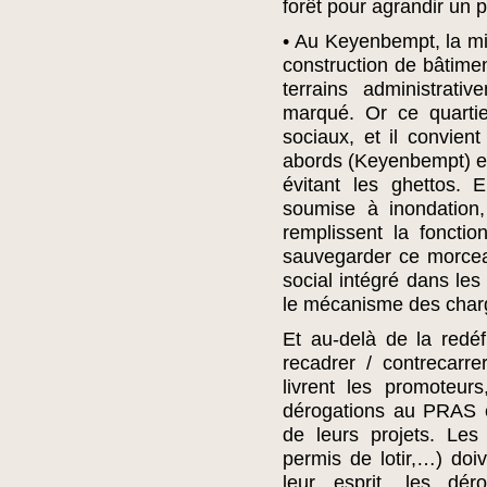
forêt pour agrandir un p
• Au Keyenbempt, la min
construction de bâtime
terrains administrati
marqué. Or ce quarti
sociaux, et il convien
abords (Keyenbempt) et 
évitant les ghettos.
soumise à inondation,
remplissent la foncti
sauvegarder ce morcea
social intégré dans les
le mécanisme des char
Et au-delà de la redéf
recadrer / contrecarre
livrent les promoteur
dérogations au PRAS e
de leurs projets. Le
permis de lotir,…) doiv
leur esprit, les dér