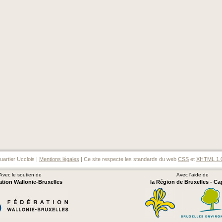
artier Ucclois |
Mentions légales
| Ce site respecte les standards du web
CSS
et
XHTML 1.
Avec le soutien de
Avec l'aide de
ation Wallonie-Bruxelles
la Région de Bruxelles - Ca