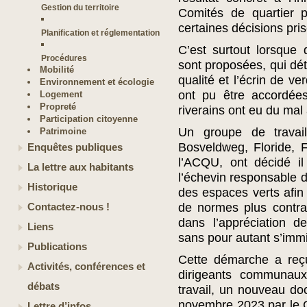
Gestion du territoire
Comités de quartier p
certaines décisions pri
Planification et réglementation
C’est surtout lorsque
Procédures
sont proposées, qui dét
Mobilité
qualité et l’écrin de v
Environnement et écologie
ont pu être accordée
Logement
Propreté
riverains ont eu du mal
Participation citoyenne
Un groupe de travail
Patrimoine
Bosveldweg, Floride,
Enquêtes publiques
l’ACQU, ont décidé il
La lettre aux habitants
l’échevin responsable d
Historique
des espaces verts afin 
de normes plus contra
Contactez-nous !
dans l’appréciation 
Liens
sans pour autant s’immi
Publications
Cette démarche a reçu
Activités, conférences et
dirigeants communau
débats
travail, un nouveau do
novembre 2023 par le C
Lettre d’infos