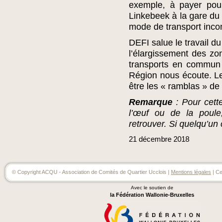
exemple, à payer pour
Linkebeek à la gare du 
mode de transport inco
DEFI salue le travail 
l’élargissement des zon
transports en commun 
Région nous écoute. Les
être les « ramblas » de
Remarque
: Pour cett
l’œuf ou de la poule,
retrouver. Si quelqu’un
21
décembre
2018
© Copyright ACQU - Association de Comités de Quartier Ucclois |
Mentions légales
| Ce
Avec le soutien de
la Fédération Wallonie-Bruxelles