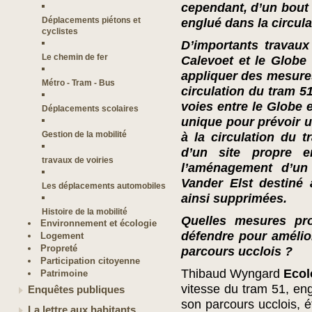
cependant, d’un bout à
Déplacements piétons et
englué dans la circul
cyclistes
D’importants travaux
Le chemin de fer
Calevoet et le Globe 
appliquer des mesures
Métro - Tram - Bus
circulation du tram 5
voies entre le Globe 
Déplacements scolaires
unique pour prévoir 
Gestion de la mobilité
à la circulation du 
d’un site propre 
travaux de voiries
l’aménagement d’un
Vander Elst destiné
Les déplacements automobiles
ainsi supprimées.
Histoire de la mobilité
Quelles mesures pr
Environnement et écologie
défendre pour amélior
Logement
Propreté
parcours ucclois ?
Participation citoyenne
Thibaud Wyngard
Ecol
Patrimoine
vitesse du tram 51, eng
Enquêtes publiques
son parcours ucclois, ét
La lettre aux habitants