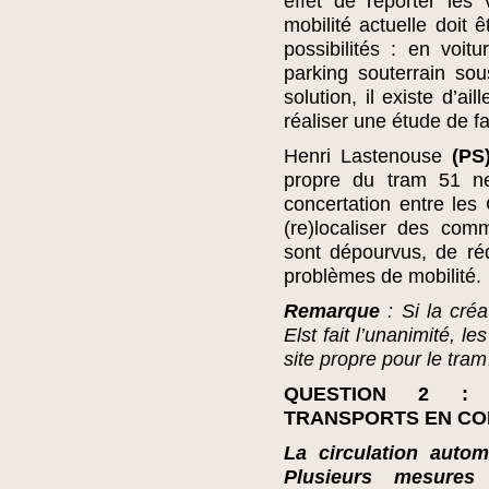
effet de reporter les 
mobilité actuelle doit ê
possibilités : en voi
parking souterrain so
solution, il existe d’a
réaliser une étude de fai
Henri Lastenouse
(PS
propre du tram 51 
concertation entre le
(re)localiser des com
sont dépourvus, de réd
problèmes de mobilité.
Remarque
: Si la cré
Elst fait l’unanimité, l
site propre pour le tra
QUESTION 2 : 
TRANSPORTS EN C
La circulation autom
Plusieurs mesures