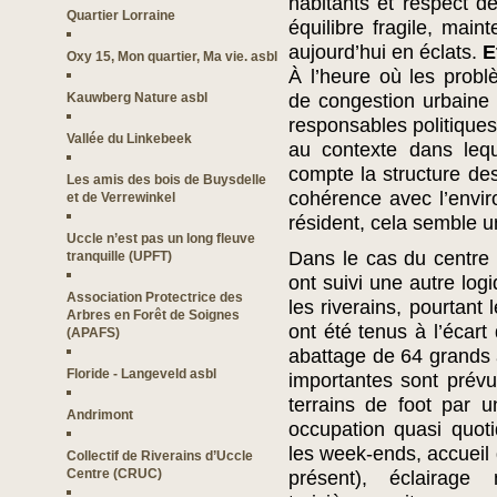
habitants et respect de
Quartier Lorraine
équilibre fragile, mai
aujourd’hui en éclats.
E
Oxy 15, Mon quartier, Ma vie. asbl
À l’heure où les prob
Kauwberg Nature asbl
de congestion urbaine 
responsables politiques 
Vallée du Linkebeek
au contexte dans lequ
compte la structure des
Les amis des bois de Buysdelle
cohérence avec l’envir
et de Verrewinkel
résident, cela semble 
Uccle n’est pas un long fleuve
Dans le cas du centre 
tranquille (UPFT)
ont suivi une autre log
Association Protectrice des
les riverains, pourtant
Arbres en Forêt de Soignes
ont été tenus à l’écart
(APAFS)
abattage de 64 grands 
Floride - Langeveld asbl
importantes sont prév
terrains de foot par u
Andrimont
occupation quasi quot
les week-ends, accueil
Collectif de Riverains d’Uccle
Centre (CRUC)
présent), éclairage 