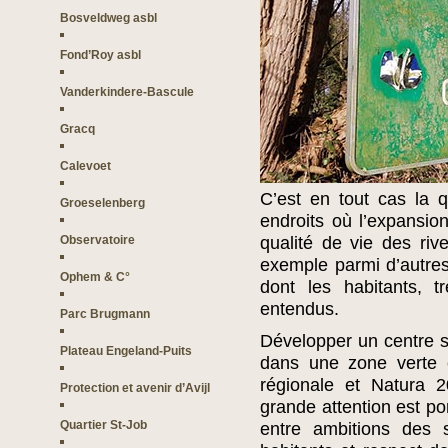
Bosveldweg asbl
Fond’Roy asbl
Vanderkindere-Bascule
Gracq
Calevoet
C’est en tout cas la 
Groeselenberg
endroits où l’expansion
Observatoire
qualité de vie des riv
exemple parmi d’autres
Ophem & C°
dont les habitants, t
entendus.
Parc Brugmann
Développer un centre sp
Plateau Engeland-Puits
dans une zone verte e
régionale et Natura 2
Protection et avenir d’Avijl
grande attention est po
Quartier St-Job
entre ambitions des s