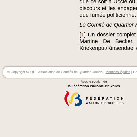
que ce soit à Uccle ou a
discours et les engage
que fumée politicienn
Le Comité de Quartier 
[
1
]
Un dossier complet
Martine De Becker,
Kriekenput/Kinsendael
© Copyright ACQU - Association de Comités de Quartier Ucclois |
Mentions légales
| Ce
Avec le soutien de
la Fédération Wallonie-Bruxelles