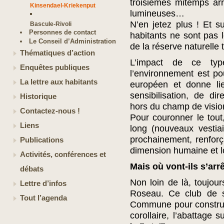
troisièmes mitemps arr
Kinsendael-Kriekenput
lumineuses…
N’en jetez plus ! Et 
Bascule-Rivoli
Personnes de contact
habitants ne sont pas l
Le Conseil d’Administration
de la réserve naturelle 
Thématiques d’action
L’impact de ce ty
Enquêtes publiques
l’environnement est po
La lettre aux habitants
européen et donne l
sensibilisation, de dir
Historique
hors du champ de visio
Contactez-nous !
Pour couronner le tou
Liens
long (nouveaux vestiair
prochainement, renforça
Publications
dimension humaine et lo
Activités, conférences et
Mais où vont-ils s’arr
débats
Non loin de là, toujou
Lettre d’infos
Roseau. Ce club de sp
Tout l’agenda
Commune pour construi
corollaire, l’abattage 