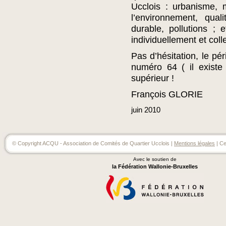
Ucclois : urbanisme, m
l’environnement, qua
durable, pollutions ; 
individuellement et col
Pas d’hésitation, le pé
numéro 64 ( il existe
supérieur !
François GLORIE
juin
2010
© Copyright ACQU - Association de Comités de Quartier Ucclois |
Mentions légales
| Ce
Avec le soutien de
la Fédération Wallonie-Bruxelles