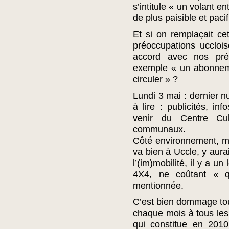
s’intitule « un volant ent
de plus paisible et pac
Et si on remplaçait ce
préoccupations uccloi
accord avec nos préoc
exemple « un abonnem
circuler » ?
Lundi 3 mai : dernier 
à lire : publicités, i
venir du Centre Cu
communaux.
Côté environnement, mob
va bien à Uccle, y aurai
l’(im)mobilité, il y a u
4X4, ne coûtant « 
mentionnée.
C’est bien dommage tou
chaque mois à tous les 
qui constitue en 2010