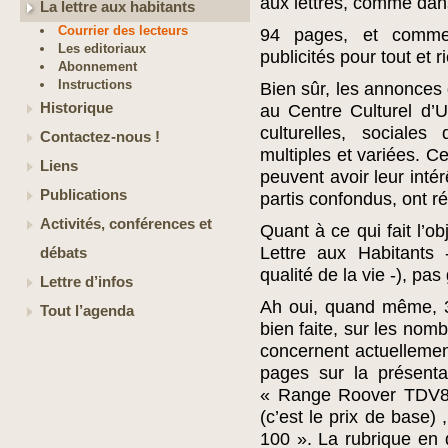
aux lettres, comme dans
La lettre aux habitants
Courrier des lecteurs
94 pages, et comme 
Les editoriaux
publicités pour tout et r
Abonnement
Instructions
Bien sûr, les annonces 
Historique
au Centre Culturel d’Uc
culturelles, sociale
Contactez-nous !
multiples et variées. C
Liens
peuvent avoir leur inté
Publications
partis confondus, ont ré
Activités, conférences et
Quant à ce qui fait l’o
Lettre aux Habitants 
débats
qualité de la vie -), pa
Lettre d’infos
Ah oui, quand même, 3 
Tout l’agenda
bien faite, sur les no
concernent actuellemen
pages sur la présentat
« Range Roover TDV8 »
(c’est le prix de base)
100 ». La rubrique en 