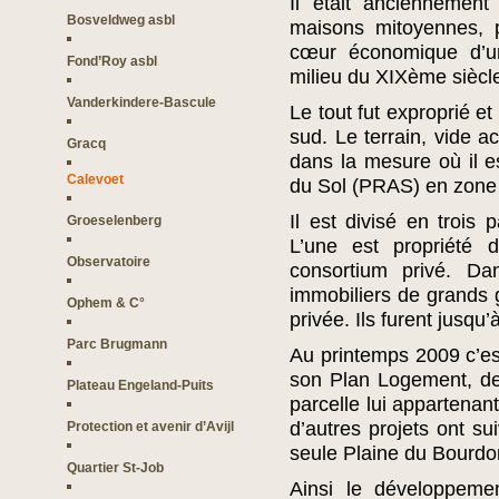
Il était anciennement 
Bosveldweg asbl
maisons mitoyennes, p
cœur économique d’un 
Fond’Roy asbl
milieu du XIXème siècl
Vanderkindere-Bascule
Le tout fut exproprié et
sud. Le terrain, vide a
Gracq
dans la mesure où il es
Calevoet
du Sol (PRAS) en zone d
Il est divisé en trois 
Groeselenberg
L’une est propriété d
Observatoire
consortium privé. Da
immobiliers de grands g
Ophem & C°
privée. Ils furent jusqu
Parc Brugmann
Au printemps 2009 c’est
son Plan Logement, de
Plateau Engeland-Puits
parcelle lui appartenant
d’autres projets ont su
Protection et avenir d’Avijl
seule Plaine du Bourdo
Quartier St-Job
Ainsi le développemen