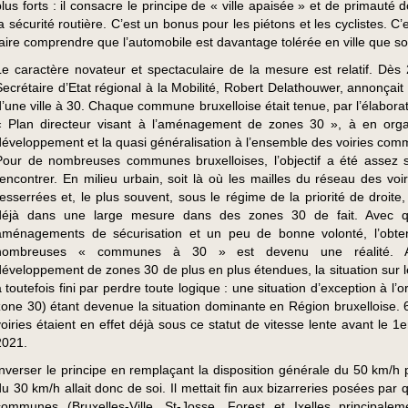
plus forts : il consacre le principe de « ville apaisée » et de primauté
la sécurité routière. C’est un bonus pour les piétons et les cyclistes. C’
faire comprendre que l’automobile est davantage tolérée en ville que so
Le caractère novateur et spectaculaire de la mesure est relatif. Dès 
Secrétaire d’Etat régional à la Mobilité, Robert Delathouwer, annonçait l
d’une ville à 30. Chaque commune bruxelloise était tenue, par l’élabora
« Plan directeur visant à l’aménagement de zones 30 », à en orga
développement et la quasi généralisation à l’ensemble des voiries com
Pour de nombreuses communes bruxelloises, l’objectif a été assez 
rencontrer. En milieu urbain, soit là où les mailles du réseau des voir
resserrées et, le plus souvent, sous le régime de la priorité de droite,
déjà dans une large mesure dans des zones 30 de fait. Avec q
aménagements de sécurisation et un peu de bonne volonté, l’obte
nombreuses « communes à 30 » est devenu une réalité. 
développement de zones 30 de plus en plus étendues, la situation sur le
 toutefois fini par perdre toute logique : une situation d’exception à l’or
zone 30) étant devenue la situation dominante en Région bruxelloise.
voiries étaient en effet déjà sous ce statut de vitesse lente avant le 1e
2021.
Inverser le principe en remplaçant la disposition générale du 50 km/h p
du 30 km/h allait donc de soi. Il mettait fin aux bizarreries posées par
communes (Bruxelles-Ville, St-Josse, Forest et Ixelles principalem