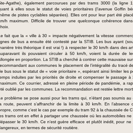
Ste-Agathe), également parcourues par des trams 3000 (la ligne 1
quant à elles sous le statut de voies prioritaires (l’avenue Goffin bén
même de pistes cyclables séparées). Elles ont pour leur part été plac
km/h maximum. Difficile de trouver une quelconque cohérence dans
choix.
Le fait que la « ville à 30 » impacte négativement la vitesse commerc
lignes de bus a ensuite été contesté par la STIB. Les bus ayant (so
manière très théorique il est vrai !) à respecter le 30 km/h dans des a
auparavant ils pouvaient circuler à 50 km/h, voient la durée de leu
allongée en proportion. La STIB a cherché à contrer cette mauvaise sur
recommandant aux communes le placement de l’intégralité du tracé de
de bus sous le statut de « voie prioritaire », espérant ainsi limiter les 
temps induites par les priorités de droite et compenser le passage à
maximum. Ce courrier, adressé en pleine période de pandémie, a ra
été oublié par les communes. La recommandation est restée lettre mo
Le problème se pose aussi pour les trams qui, n’étant pas soumis au
la route, peuvent s’affranchir de la limite à 30 km/h. En l’absence d
propre, comme c’est le cas par exemple du tram 92 à la chaussée de Ch
les trams ont en effet à partager une chaussée où les automobiles ne
dépasser le 30 km/h. Ce n’est guère efficace et plutôt inédit, pour ne 
dangereux, en termes de sécurité routière.