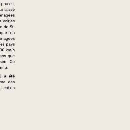
 presse,
ce laisse
ménagées
 voiries
e de St-
que l’on
ménagées
des pays
 30 km/h
sans que
ssée. Ce
onnu.
0 a été
rme des
il est en