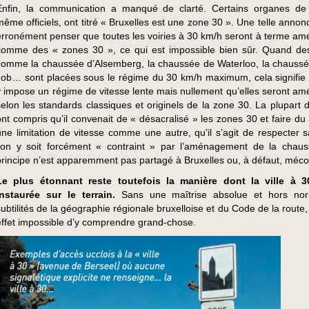
Enfin, la communication a manqué de clarté. Certains organes de
même officiels, ont titré « Bruxelles est une zone 30 ». Une telle annon
erronément penser que toutes les voiries à 30 km/h seront à terme a
comme des « zones 30 », ce qui est impossible bien sûr. Quand des
comme la chaussée d’Alsemberg, la chaussée de Waterloo, la chaussé
Job… sont placées sous le régime du 30 km/h maximum, cela signifie 
y impose un régime de vitesse lente mais nullement qu’elles seront a
selon les standards classiques et originels de la zone 30. La plupart 
ont compris qu’il convenait de « désacralisé » les zones 30 et faire du
une limitation de vitesse comme une autre, qu’il s’agit de respecter 
l’on y soit forcément « contraint » par l’aménagement de la chau
principe n’est apparemment pas partagé à Bruxelles ou, à défaut, méc
Le plus étonnant reste toutefois la manière dont la ville à 3
instaurée sur le terrain.
Sans une maîtrise absolue et hors no
subtilités de la géographie régionale bruxelloise et du Code de la route, 
effet impossible d’y comprendre grand-chose.