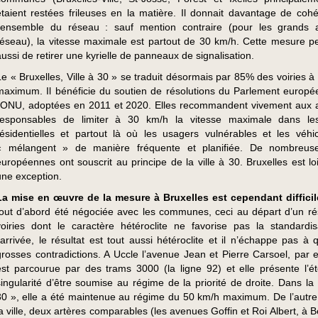
étaient restées frileuses en la matière. Il donnait davantage de coh
l’ensemble du réseau : sauf mention contraire (pour les grands
réseau), la vitesse maximale est partout de 30 km/h. Cette mesure pe
aussi de retirer une kyrielle de panneaux de signalisation.
Le « Bruxelles, Ville à 30 » se traduit désormais par 85% des voiries à
maximum. Il bénéficie du soutien de résolutions du Parlement europé
l’ONU, adoptées en 2011 et 2020. Elles recommandent vivement aux a
responsables de limiter à 30 km/h la vitesse maximale dans le
résidentielles et partout là où les usagers vulnérables et les véhi
« mélangent » de manière fréquente et planifiée. De nombreuses
européennes ont souscrit au principe de la ville à 30. Bruxelles est lo
une exception.
La mise en œuvre de la mesure à Bruxelles est cependant diffici
tout d’abord été négociée avec les communes, ceci au départ d’un r
voiries dont le caractère hétéroclite ne favorise pas la standardis
l’arrivée, le résultat est tout aussi hétéroclite et il n’échappe pas à
grosses contradictions. A Uccle l’avenue Jean et Pierre Carsoel, par 
est parcourue par des trams 3000 (la ligne 92) et elle présente l’é
singularité d’être soumise au régime de la priorité de droite. Dans la 
30 », elle a été maintenue au régime du 50 km/h maximum. De l’autre
la ville, deux artères comparables (les avenues Goffin et Roi Albert, à