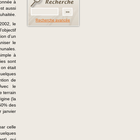
 donnée à
est aussi
uhaitée.
Recherche avancée
2002, le
’objectif
tion d’un
niser le
munales.
simple à
ies sont
 on était
uelques
ntion de
Avec le
 terrain
igine (la
 60% des
r janvier
ar celle
 quelques
ent) qui