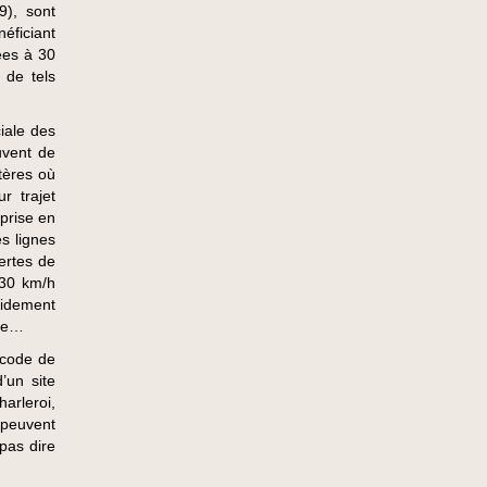
9), sont
éficiant
ées à 30
 de tels
iale des
uvent de
rtères où
r trajet
prise en
s lignes
pertes de
 30 km/h
pidement
rte…
 code de
’un site
arleroi,
 peuvent
pas dire