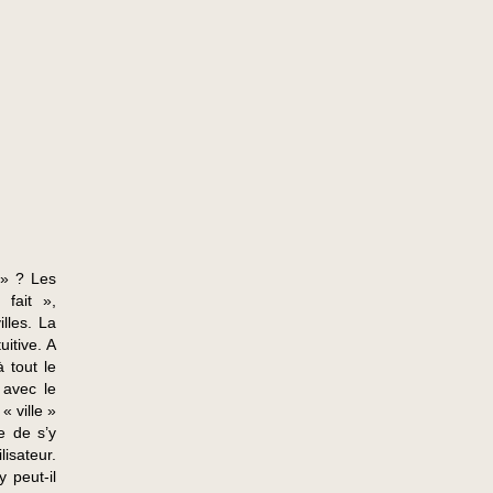
 » ? Les
fait »,
lles. La
uitive. A
à tout le
 avec le
« ville »
e de s’y
lisateur.
 peut-il