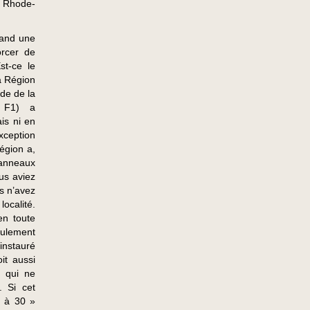
e Rhode-
uand une
orcer de
st-ce le
a Région
ode de la
é F1) a
ais ni en
xception
égion a,
panneaux
us aviez
s n’avez
calité.
en toute
eulement
instauré
oit aussi
x qui ne
. Si cet
e à 30 »