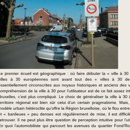
Le premier écueil est géographique : où faire débuter la « ville à 30
villes à 30 européennes sont avant tout des « villes à 30 de 
essentiellement circonscrites aux noyaux historiques et anciens des vi
compréhension de la ville à 30 pour l’utilisateur est de ce fait assez int
Bruxelles, c’est plus compliqué. Le choix de généraliser la ville à 30 
territoire régional est bien sûr celui d’un certain pragmatisme. Mais,
modèle urbain hétéroclite qu’offre la Région bruxelloise, où le flou entre 
et « banlieues » peu denses est régulièrement de mise, il est difficil
retrouver. Il ne peut plus être question de perception intuitive pour l’uti
En quoi l’automobiliste qui parcourt les avenues du quartier Fond’Roy