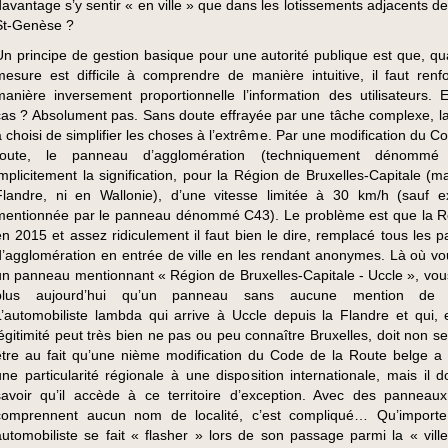
davantage s’y sentir « en ville » que dans les lotissements adjacents d
St-Genèse ?
Un principe de gestion basique pour une autorité publique est que, q
mesure est difficile à comprendre de manière intuitive, il faut renf
manière inversement proportionnelle l’information des utilisateurs. E
cas ? Absolument pas. Sans doute effrayée par une tâche complexe, l
a choisi de simplifier les choses à l’extrême. Par une modification du C
route, le panneau d’agglomération (techniquement dénomm
implicitement la signification, pour la Région de Bruxelles-Capitale (m
Flandre, ni en Wallonie), d’une vitesse limitée à 30 km/h (sauf e
mentionnée par le panneau dénommé C43). Le problème est que la R
en 2015 et assez ridiculement il faut bien le dire, remplacé tous les 
d’agglomération en entrée de ville en les rendant anonymes. Là où vo
un panneau mentionnant « Région de Bruxelles-Capitale - Uccle », vou
plus aujourd’hui qu’un panneau sans aucune mention de lo
L’automobiliste lambda qui arrive à Uccle depuis la Flandre et qui, 
légitimité peut très bien ne pas ou peu connaître Bruxelles, doit non s
être au fait qu’une nième modification du Code de la Route belge a 
une particularité régionale à une disposition internationale, mais il d
savoir qu’il accède à ce territoire d’exception. Avec des panneau
comprennent aucun nom de localité, c’est compliqué… Qu’importe
automobiliste se fait « flasher » lors de son passage parmi la « vill