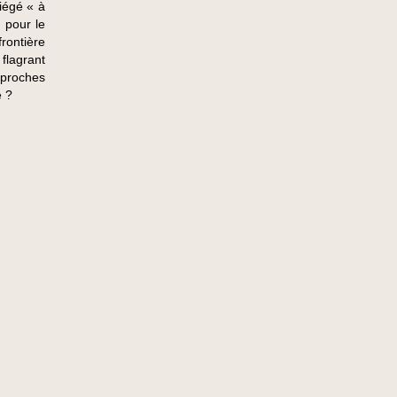
piégé « à
n pour le
frontière
flagrant
t proches
e ?