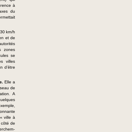
érence à
 axes du
rmettait
 30 km/h
en et de
utorités
s zones
cules se
 villes
in d’être
le.
Elle a
éseau de
ation. A
 quelques
exemple,
tonnante
« ville à
 côté de
 Berchem-