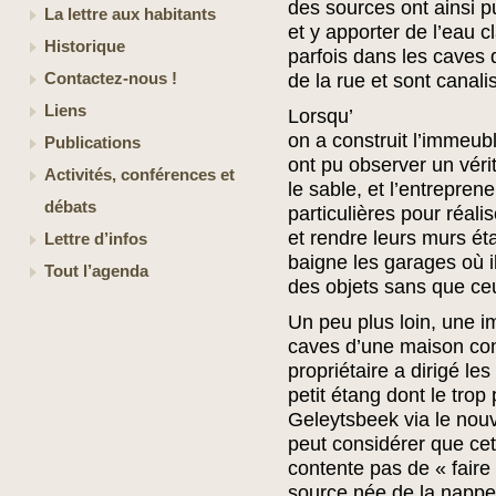
des sources ont ainsi p
La lettre aux habitants
et y apporter de l’eau c
Historique
parfois dans les caves 
Contactez-nous !
de la rue et sont canali
Liens
Lorsqu’
on a construit l’immeub
Publications
ont pu observer un véri
Activités, conférences et
le sable, et l’entrepre
débats
particulières pour réal
et rendre leurs murs ét
Lettre d’infos
baigne les garages où i
Tout l’agenda
des objets sans que ceu
Un peu plus loin, une i
caves d’une maison cons
propriétaire a dirigé le
petit étang dont le trop 
Geleytsbeek via le nou
peut considérer que c
contente pas de « faire
source née de la nappe