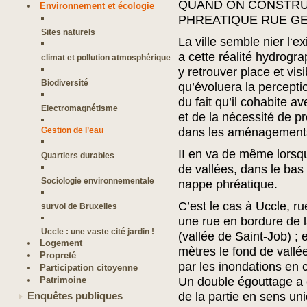
QUAND ON CONSTRU
Environnement et écologie
PHREATIQUE RUE G
Sites naturels
La ville semble nier l‘e
a cette réalité hydrogra
climat et pollution atmosphérique
y retrouver place et visi
Biodiversité
qu’évoluera la percept
du fait qu’il cohabite a
Electromagnétisme
et de la nécessité de 
Gestion de l’eau
dans les aménagements
II en va de même lorsqu
Quartiers durables
de vallées, dans le bas 
Sociologie environnementale
nappe phréatique.
C’est le cas à Uccle, r
survol de Bruxelles
une rue en bordure de 
Uccle : une vaste cité jardin !
(vallée de Saint-Job) ;
Logement
mètres le fond de vallé
Propreté
par les inondations en 
Participation citoyenne
Patrimoine
Un double égouttage a 
de la partie en sens uni
Enquêtes publiques