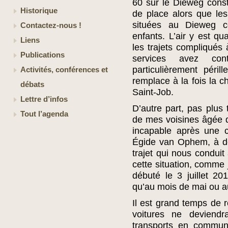
60 sur le Dieweg const
Historique
de place alors que les 
situées au Dieweg co
Contactez-nous !
enfants. L’air y est qu
Liens
les trajets compliqués
Publications
services avez con
particulièrement péri
Activités, conférences et
remplace à la fois la 
débats
Saint-Job.
Lettre d’infos
D’autre part, pas plus 
Tout l’agenda
de mes voisines âgée d
incapable après une c
Égide van Ophem, à de
trajet qui nous conduit
cette situation, comme j
débuté le 3 juillet 20
qu’au mois de mai ou a
Il est grand temps de 
voitures ne deviendr
transports en commun