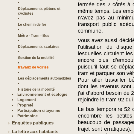
fermée des 2 côtés à 
Déplacements piétons et
même temps. Les embou
cyclistes
n’avez pas au minim
transport public adé
Le chemin de fer
commune.
Métro - Tram - Bus
Vous avez aussi décidé
l’utilisation du disq
Déplacements scolaires
lesquelles circulent l
Gestion de la mobilité
encore plus d’embout
puisqu’il faut se dépla
travaux de voiries
tram et parquer son véh
Les déplacements automobiles
Pour aller travailler
dont les revenus sont
Histoire de la mobilité
j’ai d’abord besoin de 
Environnement et écologie
rejoindre le tram 92 qui
Logement
Propreté
Le bus temporaire 52 c
Participation citoyenne
encombre les petites 
Patrimoine
beaucoup de passagers
Enquêtes publiques
trajet sont erratiques).
La lettre aux habitants