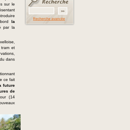
s sur le
ésentant
ntroduire
Recherche avancée
abord
la
é par la
elloise,
 tram et
ations,
endu dans
tionnant
 ce fait
a future
dures de
our (14
nouveaux