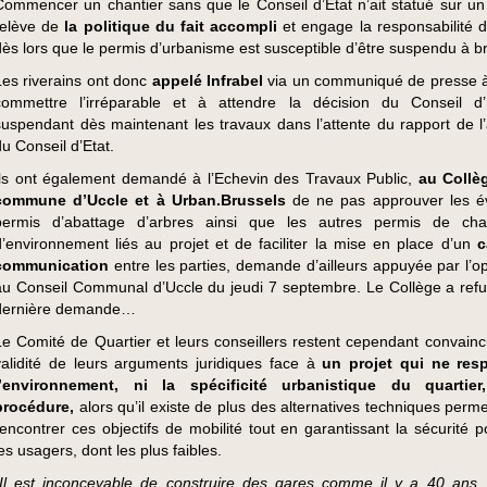
Commencer un chantier sans que le Conseil d’Etat n’ait statué sur un
relève de
la politique du fait accompli
et engage la responsabilité d’
dès lors que le permis d’urbanisme est susceptible d’être suspendu à br
Les riverains ont donc
appelé Infrabel
via un communiqué de presse 
commettre l’irréparable et à attendre la décision du Conseil d
suspendant dès maintenant les travaux dans l’attente du rapport de l’
du Conseil d’Etat.
Ils ont également demandé à l’Echevin des Travaux Public,
au Collè
commune d’Uccle et à Urban.Brussels
de ne pas approuver les é
permis d’abattage d’arbres ainsi que les autres permis de chan
d’environnement liés au projet et de faciliter la mise en place d’un
c
communication
entre les parties, demande d’ailleurs appuyée par l’op
au Conseil Communal d’Uccle du jeudi 7 septembre. Le Collège a refu
dernière demande…
Le Comité de Quartier et leurs conseillers restent cependant convainc
validité de leurs arguments juridiques face à
un projet qui ne res
l’environnement, ni la spécificité urbanistique du quartier
procédure,
alors qu’il existe de plus des alternatives techniques perm
rencontrer ces objectifs de mobilité tout en garantissant la sécurité p
es usagers, dont les plus faibles.
"Il est inconcevable de construire des gares comme il y a 40 ans,