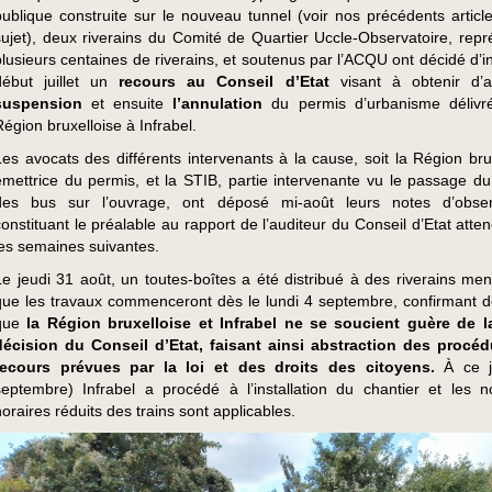
publique construite sur le nouveau tunnel (voir nos précédents article
sujet), deux riverains du Comité de Quartier Uccle-Observatoire, repr
plusieurs centaines de riverains, et soutenus par l’ACQU ont décidé d’i
début juillet un
recours au Conseil d’Etat
visant à obtenir d’
suspension
et ensuite
l’annulation
du permis d’urbanisme délivr
Région bruxelloise à Infrabel.
Les avocats des différents intervenants à la cause, soit la Région brux
émettrice du permis, et la STIB, partie intervenante vu le passage du
des bus sur l’ouvrage, ont déposé mi-août leurs notes d’observ
constituant le préalable au rapport de l’auditeur du Conseil d’Etat att
les semaines suivantes.
Le jeudi 31 août, un toutes-boîtes a été distribué à des riverains men
que les travaux commenceront dès le lundi 4 septembre, confirmant de
que
la Région bruxelloise et Infrabel ne se soucient guère de l
décision du Conseil d’Etat, faisant ainsi abstraction des procé
recours prévues par la loi et des droits des citoyens.
À ce j
septembre) Infrabel a procédé à l’installation du chantier et les 
horaires réduits des trains sont applicables.