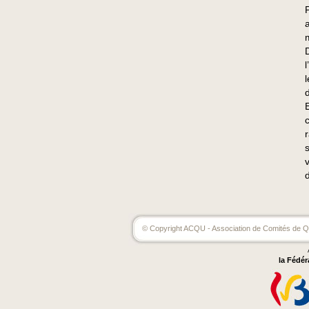
© Copyright ACQU - Association de Comités de Qu
la Fédér