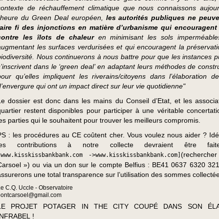
contexte de réchauffement climatique que nous connaissons aujour
l’heure du Green Deal européen,
les autorités publiques ne peuv
faire fi des injonctions en matière d’urbanisme qui encouragent 
contre les îlots de chaleur
en minimisant les sols imperméable
augmentant les surfaces verdurisées et qui encouragent la préservati
biodiversité. Nous continuerons à nous battre pour que les instances p
s’inscrivent dans le ‘green deal’ en adaptant leurs méthodes de constru
pour qu’elles impliquent les riverains/citoyens dans l’élaboration de
d’envergure qui ont un impact direct sur leur vie quotidienne"
Le dossier est donc dans les mains du Conseil d’Etat, et les associa
quartier restent disponibles pour participer à une véritable concertati
les parties qui le souhaitent pour trouver les meilleurs compromis.
PS : les procédures au CE coûtent cher. Vous voulez nous aider ? Id
les contributions à notre collecte devraient être fai
(recherche
[www.kisskissbankbank.com ->www.kisskissbankbank.com]
Carsoel ») ou via un don sur le compte Belfius : BE41 0637 6320 32
assurerons une total transparence sur l’utilisation des sommes collecté
e C.Q. Uccle - Observatoire
pontcarsoel@gmail.com
LE PROJET POTAGER IN THE CITY COUPÉ DANS SON ÉL
INFRABEL !