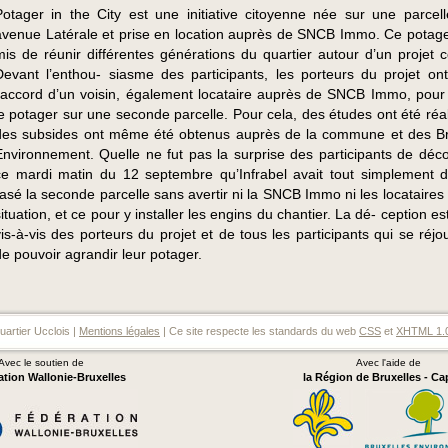
Potager in the City est une initiative citoyenne née sur une parcell
avenue Latérale et prise en location auprès de SNCB Immo. Ce potage
mis de réunir différentes générations du quartier autour d’un projet
Devant l’enthou- siasme des participants, les porteurs du projet on
l’accord d’un voisin, également locataire auprès de SNCB Immo, pour
le potager sur une seconde parcelle. Pour cela, des études ont été réal
des subsides ont même été obtenus auprès de la commune et des Br
Environnement. Quelle ne fut pas la surprise des participants de déco
ce mardi matin du 12 septembre qu’Infrabel avait tout simplement dé
rasé la seconde parcelle sans avertir ni la SNCB Immo ni les locataires
situation, et ce pour y installer les engins du chantier. La dé- ception e
vis-à-vis des porteurs du projet et de tous les participants qui se réjo
de pouvoir agrandir leur potager.
artier Ucclois |
Mentions légales
| Ce site respecte les standards du web
CSS
et
XHTML 1.
Avec le soutien de
Avec l'aide de
ation Wallonie-Bruxelles
la Région de Bruxelles - Ca