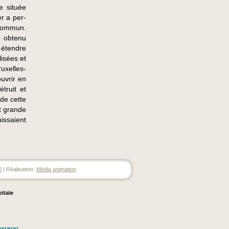
e située
r a per-
 commun.
t obtenu
 étendre
isées et
uxelles-
uvrir en
truit et
 de cette
st grande
uissaient
0
| Réalisation:
Média animation
pitale