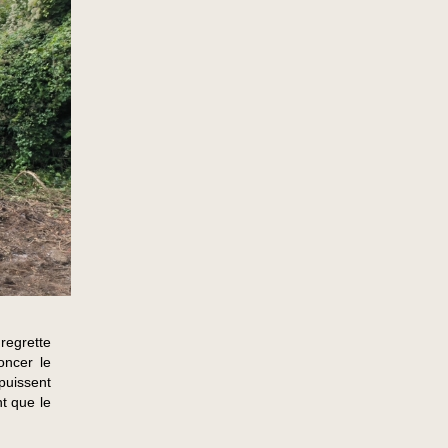
regrette
oncer le
puissent
nt que le