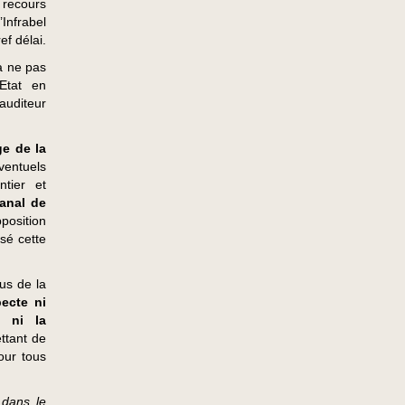
 recours
Infrabel
ef délai.
à ne pas
’Etat en
auditeur
ge de la
ventuels
tier et
anal de
position
sé cette
us de la
pecte ni
, ni la
ettant de
our tous
 dans le