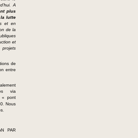
d’hui. A
ent plus
la lutte
s et en
on de la
ubliques
ction et
 projets
tions de
on entre
éalement
tes via
r « pont
10. Nous
es.
AN PAR