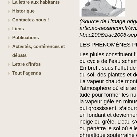
La lettre aux habitants
Historique
Contactez-nous !
(Source de l’image origi
artic.ac-besancon.fr/sv
Liens
l-bac2006/bac2006-sep
Publications
LES PHÉNOMÈNES P
Activités, conférences et
Les pluies constituent 
débats
du cycle de l’eau schém
Lettre d’infos
En bref : sous l’effet de
Tout l’agenda
du sol, des plantes et 
La vapeur chaude mon
l’atmosphère où elle se r
tude pour former les n
la vapeur gèle en minus
qui grossissent, s’alou
en fondant et deviennen
neige ou grêle. L’eau s
ou pénètre le sol où ell
phréatique souterraine 