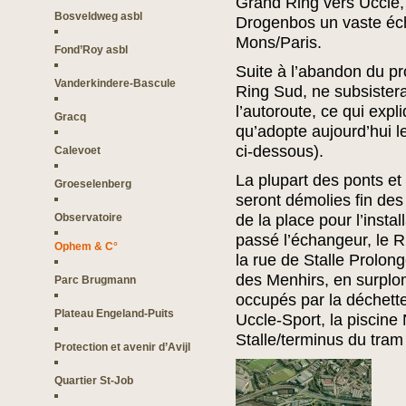
Grand Ring vers Uccle, 
Bosveldweg asbl
Drogenbos un vaste éch
Mons/Paris.
Fond’Roy asbl
Suite à l’abandon du pr
Vanderkindere-Bascule
Ring Sud, ne subsister
l’autoroute, ce qui expl
Gracq
qu’adopte aujourd’hui le
ci-dessous).
Calevoet
La plupart des ponts et
Groeselenberg
seront démolies fin des
Observatoire
de la place pour l’instal
passé l’échangeur, le 
Ophem & C°
la rue de Stalle Prolon
des Menhirs, en surplom
Parc Brugmann
occupés par la déchetter
Plateau Engeland-Puits
Uccle-Sport, la piscine
Stalle/terminus du tram
Protection et avenir d’Avijl
Quartier St-Job