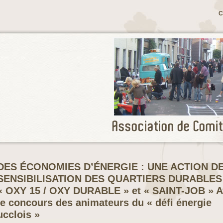
C
DES ÉCONOMIES D’ÉNERGIE : UNE ACTION D
SENSIBILISATION DES QUARTIERS DURABLES
« OXY 15 / OXY DURABLE » et « SAINT-JOB » 
le concours des animateurs du « défi énergie
ucclois »