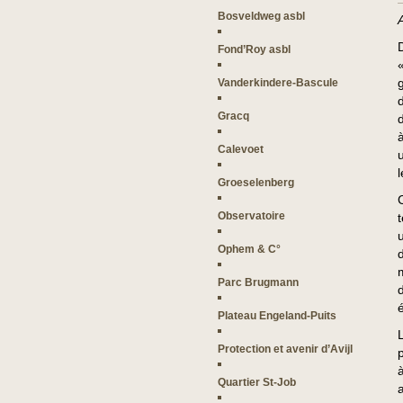
Bosveldweg asbl
Fond’Roy asbl
Vanderkindere-Bascule
Gracq
à
Calevoet
Groeselenberg
Observatoire
Ophem & C°
Parc Brugmann
Plateau Engeland-Puits
Protection et avenir d’Avijl
à
Quartier St-Job