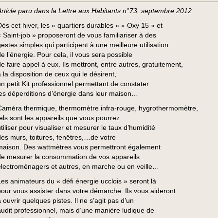
Article paru dans la Lettre aux Habitants n°73, septembre 2012
Dès cet hiver, les « quartiers durables » « Oxy 15 » et
« Saint-job » proposeront de vous familiariser à des
gestes simples qui participent à une meilleure utilisation
de l’énergie. Pour cela, il vous sera possible
de faire appel à eux. Ils mettront, entre autres, gratuitement,
 la disposition de ceux qui le désirent,
un petit Kit professionnel permettant de constater
les déperditions d’énergie dans leur maison…
Caméra thermique, thermomètre infra-rouge, hygrothermomètre,
tels sont les appareils que vous pourrez
utiliser pour visualiser et mesurer le taux d’humidité
des murs, toitures, fenêtres,…de votre
maison. Des wattmètres vous permettront également
de mesurer la consommation de vos appareils
électroménagers et autres, en marche ou en veille…
Les animateurs du « défi énergie ucclois » seront là
pour vous assister dans votre démarche. Ils vous aideront
 ouvrir quelques pistes. Il ne s’agit pas d’un
audit professionnel, mais d’une manière ludique de