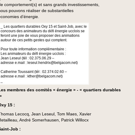
de comportement(s) et sans grands investissements,
nous pouvons réaliser de substantielles
économies d’énergie.
_ Les quartiers durables Oxy 15 et Saint-Job, avec le
concours des animateurs du défi énergie ucclois se
feront une joie de vous proposer des animations
autour de ces petits gestes qui comptent.
Pour toute information complémentaire :
Les animateurs du défi énergie ucclois :
Jean Leseul (tél : 02.375.06.29 –
adresse e.mail : leseul.hendrix@belgacom.net)
Catherine Toussaint (tél : 02.374.02.60 –
adresse e.mail : kther@belgacom.net)
_
Les membres des comités « énergie » - « quartiers durables
»
Oxy 15 :
Thomas Lecocq, Jean Leseul, Tom Maes, Xavier
Retailleau, André Somerhausen, Patrick Willocx
Saint-Job :