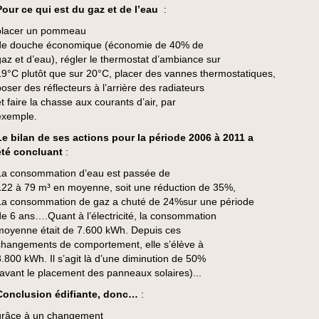
Pour ce qui est du gaz et de l’eau
:
placer un pommeau
de douche économique (économie de 40% de
gaz et d’eau), régler le thermostat d’ambiance sur
19°C plutôt que sur 20°C, placer des vannes thermostatiques,
poser des réflecteurs à l’arrière des radiateurs
et faire la chasse aux courants d’air, par
exemple.
Le bilan de ses actions pour la période 2006 à 2011 a
été concluant
:
La consommation d’eau est passée de
122 à 79 m³ en moyenne, soit une réduction de 35%,
La consommation de gaz a chuté de 24%sur une période
de 6 ans….Quant à l’électricité, la consommation
moyenne était de 7.600 kWh. Depuis ces
changements de comportement, elle s’élève à
3.800 kWh. Il s’agit là d’une diminution de 50%
(avant le placement des panneaux solaires)...
Conclusion édifiante, donc…
:
grâce à un changement