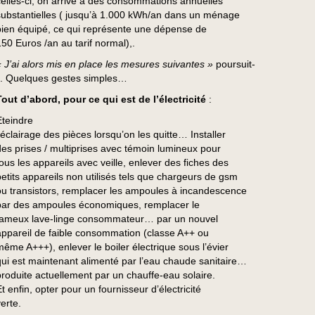
celles-ci, on arrive à des consommations annuelles
substantielles ( jusqu’à 1.000 kWh/an dans un ménage
bien équipé, ce qui représente une dépense de
150 Euros /an au tarif normal),.
« J’ai alors mis en place les mesures suivantes »
poursuit-
il. Quelques gestes simples…
Tout d’abord, pour ce qui est de l’électricité
:
Eteindre
l’éclairage des pièces lorsqu’on les quitte… Installer
des prises / multiprises avec témoin lumineux pour
tous les appareils avec veille, enlever des fiches des
petits appareils non utilisés tels que chargeurs de gsm
ou transistors, remplacer les ampoules à incandescence
par des ampoules économiques, remplacer le
fameux lave-linge consommateur… par un nouvel
appareil de faible consommation (classe A++ ou
même A+++), enlever le boiler électrique sous l’évier
qui est maintenant alimenté par l’eau chaude sanitaire…
produite actuellement par un chauffe-eau solaire.
t enfin, opter pour un fournisseur d’électricité
erte.