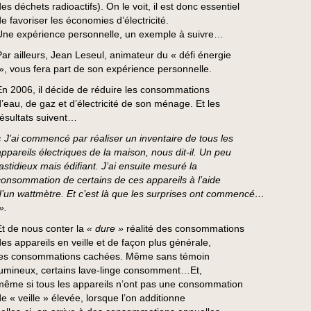
es déchets radioactifs). On le voit, il est donc essentiel
de favoriser les économies d’électricité.
Une expérience personnelle, un exemple à suivre…
Par ailleurs, Jean Leseul, animateur du « défi énergie
», vous fera part de son expérience personnelle.
En 2006, il décide de réduire les consommations
d’eau, de gaz et d’électricité de son ménage. Et les
résultats suivent…
« J’ai commencé par réaliser un inventaire de tous les
appareils électriques de la maison, nous dit-il. Un peu
fastidieux mais édifiant. J’ai ensuite mesuré la
consommation de certains de ces appareils à l’aide
d’un wattmètre. Et c’est là que les surprises ont commencé…
».
Et de nous conter la
« dure »
réalité des consommations
des appareils en veille et de façon plus générale,
les consommations cachées. Même sans témoin
lumineux, certains lave-linge consomment…Et,
même si tous les appareils n’ont pas une consommation
de « veille » élevée, lorsque l’on additionne