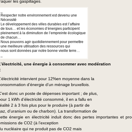
traquer les gaspillages.
_
Respecter notre environnement est devenu une
Nécessité
Le développement des villes durables est l’affaire
de tous… et les économies d’énergies participent
pleinement à la diminution de l’empreinte écologique
de chacun…
Nous pouvons agir quotidiennement pour permettre
une meilleure utilisation des ressources qui
nous sont données par notre bonne vieille terre…
_
L’électricité, une énergie à consommer avec modération
:
L’électricité intervient pour 12%en moyenne dans la
consommation d’énergie d’un ménage bruxellois.
C’est donc un poste de dépenses important ; de plus,
pour 1 kWh d’électricité consommé, il en a fallu en
éalité 2 à 3 fois plus pour le produire (à partir de
gaz, d’uranium ou de charbon). La transformation de
cette énergie en électricité induit donc des pertes importantes et pro
émissions de CO2 (à l’exception
du nucléaire qui ne produit pas de CO2 mais