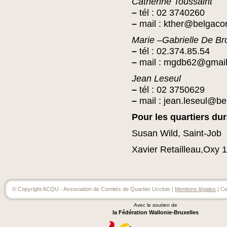
Catherine Toussaint
–
tél : 02 3740260
–
mail : kther@belgaco
Marie –Gabrielle De B
–
tél : 02.374.85.54
–
mail : mgdb62@gmai
Jean Leseul
–
tél : 02 3750629
–
mail : jean.leseul@b
Pour les quartiers du
Susan Wild, Saint-Job
Xavier Retailleau,Oxy 
© Copyright ACQU - Association de Comités de Quartier Ucclois |
Mentions légales
| Ce
Avec le soutien de
la Fédération Wallonie-Bruxelles