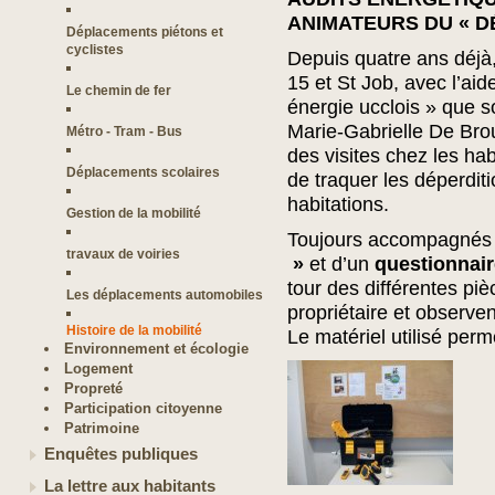
ANIMATEURS DU « D
Déplacements piétons et
cyclistes
Depuis quatre ans déjà,
15 et St Job, avec l’ai
Le chemin de fer
énergie ucclois » que s
Marie-Gabrielle De Bro
Métro - Tram - Bus
des visites chez les hab
Déplacements scolaires
de traquer les déperdit
habitations.
Gestion de la mobilité
Toujours accompagnés 
travaux de voiries
»
et d’un
questionnair
tour des différentes pi
Les déplacements automobiles
propriétaire et observen
Histoire de la mobilité
Le matériel utilisé perm
Environnement et écologie
Logement
Propreté
Participation citoyenne
Patrimoine
Enquêtes publiques
La lettre aux habitants