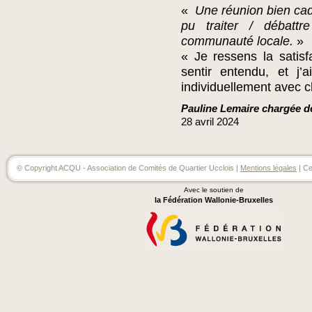
«
Une réunion bien cad
pu traiter / débatt
communauté locale.
»
« Je ressens la satis
sentir entendu, et j’
individuellement avec 
Pauline Lemaire chargée d
28
avril
2024
© Copyright ACQU - Association de Comités de Quartier Ucclois |
Mentions légales
| Ce
Avec le soutien de
la Fédération Wallonie-Bruxelles