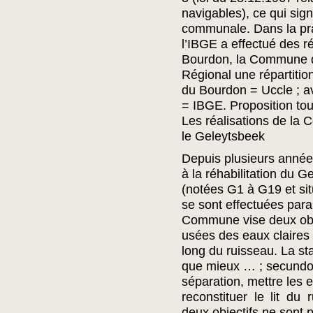
navigables), ce qui sign
communale. Dans la pra
l’IBGE a effectué des 
Bourdon, la Commune d
Régional une répartitio
du Bourdon = Uccle ; av
= IBGE. Proposition to
Les réalisations de la 
le Geleytsbeek
Depuis plusieurs année
à la réhabilitation du G
(notées G1 à G19 et situ
se sont effectuées para
Commune vise deux obje
usées des eaux claires 
long du ruisseau. La st
que mieux … ; secundo,
séparation, mettre les e
reconstituer le lit du 
deux objectifs ne sont 