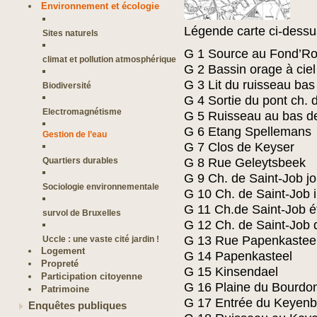
Environnement et écologie
Légende carte ci-dessu
Sites naturels
G 1 Source au Fond’R
climat et pollution atmosphérique
G 2 Bassin orage à ciel
G 3 Lit du ruisseau ba
Biodiversité
G 4 Sortie du pont ch. 
Electromagnétisme
G 5 Ruisseau au bas de
G 6 Etang Spellemans
Gestion de l’eau
G 7 Clos de Keyser
Quartiers durables
G 8 Rue Geleytsbeek
G 9 Ch. de Saint-Job j
Sociologie environnementale
G 10 Ch. de Saint-Job 
G 11 Ch.de Saint-Job 
survol de Bruxelles
G 12 Ch. de Saint-Job
G 13 Rue Papenkastee
Uccle : une vaste cité jardin !
Logement
G 14 Papenkasteel
Propreté
G 15 Kinsendael
Participation citoyenne
G 16 Plaine du Bourdo
Patrimoine
G 17 Entrée du Keyenb
Enquêtes publiques