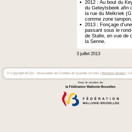
2012 : Au bout du K
du Geleytsbeek afin d
la rue du Melkriek (
comme zone tampon
2013 : Fonçage d’une
passant sous le rond-
de Stalle, en vue de 
la Senne.
3
juillet
2013
© Copyright ACQU - Association de Comités de Quartier Ucclois |
Mentions légales
| Ce
Avec le soutien de
la Fédération Wallonie-Bruxelles