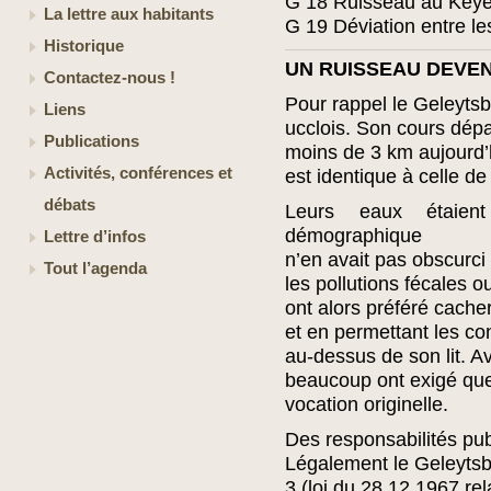
G 18 Ruisseau au Key
La lettre aux habitants
G 19 Déviation entre l
Historique
UN RUISSEAU DEVEN
Contactez-nous !
Pour rappel le Geleytsb
Liens
ucclois. Son cours dépa
Publications
moins de 3 km aujourd’h
Activités, conférences et
est identique à celle d
débats
Leurs eaux étaien
démographique
Lettre d’infos
n’en avait pas obscurci 
Tout l’agenda
les pollutions fécales 
ont alors préféré cacher
et en permettant les c
au-dessus de son lit. Av
beaucoup ont exigé que 
vocation originelle.
Des responsabilités pu
Légalement le Geleytsb
3 (loi du 28.12.1967 re