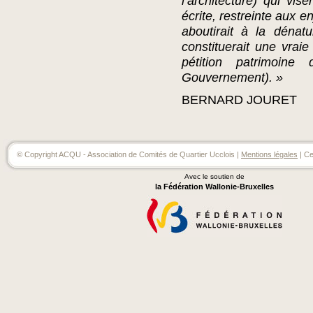
l’architecture) qui vis
écrite, restreinte aux e
aboutirait à la dénat
constituerait une vrai
pétition patrimoin
Gouvernement). »
BERNARD JOURET
© Copyright ACQU - Association de Comités de Quartier Ucclois |
Mentions légales
| Ce
Avec le soutien de
la Fédération Wallonie-Bruxelles