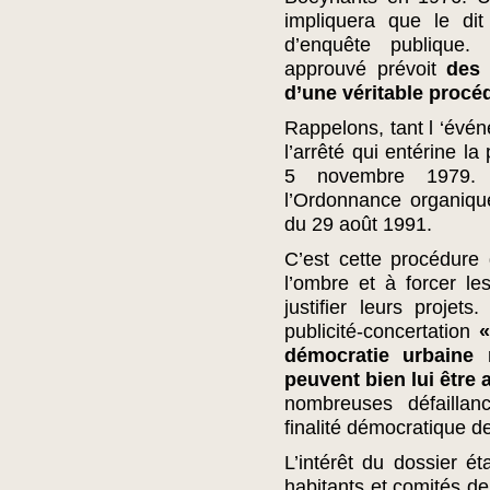
impliquera que le di
d’enquête publique.
approuvé prévoit
des p
d’une véritable procéd
Rappelons, tant l ‘évén
l’arrêté qui entérine l
5 novembre 1979. C
l’Ordonnance organique
du 29 août 1991.
C’est cette procédure 
l’ombre et à forcer le
justifier leurs proje
publicité-concertation
«
démocratie urbaine
peuvent bien lui être
nombreuses défaillan
finalité démocratique d
L’intérêt du dossier éta
habitants et comités de