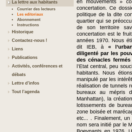
en mouvements » cons
La lettre aux habitants
concertation. Ce dossi
Courrier des lecteurs
politique de la dite co
Les editoriaux
Abonnement
quartier qui se préocc
Instructions
de son territoire sa
Historique
concertation est le fr
années 1970. Nous éti
Contactez-nous !
dit IEB, à
« l’urba
Liens
diligenté par les pou
Publications
des cénacles fermés
l’Etat central, peu sou
Activités, conférences et
habitants. Nous étion
débats
manipulé par les intérêt
Lettre d’infos
réalisation de tunnels 
Tout l’agenda
bureaux au mépris de
Manhattan), la créatio
lotissements de burea
zone boisée et maréca
etc... . Finalement, u
nom sera initié par le 
Boeynants en 1976. Un