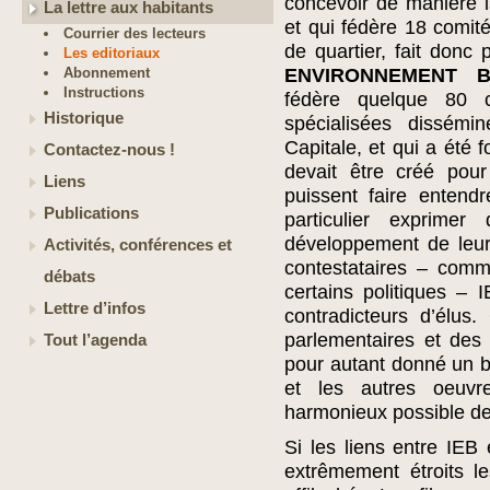
concevoir de manière i
La lettre aux habitants
et qui fédère 18 comit
Courrier des lecteurs
de quartier, fait donc 
Les editoriaux
Abonnement
ENVIRONNEMENT B
Instructions
fédère quelque 80 c
Historique
spécialisées dissém
Capitale, et qui a été 
Contactez-nous !
devait être créé pour
Liens
puissent faire entend
Publications
particulier exprimer
développement de leur
Activités, conférences et
contestataires – comm
débats
certains politiques –
Lettre d’infos
contradicteurs d’élus
parlementaires et de
Tout l’agenda
pour autant donné un bl
et les autres oeuvr
harmonieux possible de 
Si les liens entre IE
extrêmement étroits l