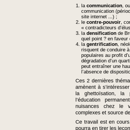
la
communication
, o
communication (périod
site internet ...) ;
le
contre-pouvoir
, co
« contradicteurs d’élus
la
densification
de Bru
quel point ? en faveur 
la
gentrification
, néo
risquent de conduire à 
populaires au profit d’
dégradation d’un quart
peut entraîner une ha
l’absence de dispositi
Ces 2 dernières théma
amènent à s’intéresser
la ghettoïsation, la
l’éducation permane
nuisances chez le v
complexes et source de
Ce travail est en cours
pourra en tirer les leçon