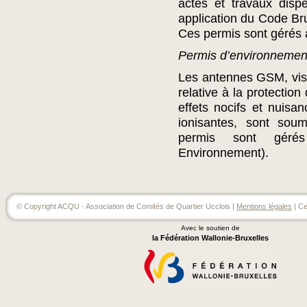
actes et travaux disp
application du Code Bru
Ces permis sont gérés 
Permis d’environnemen
Les antennes GSM, vis
relative à la protectio
effets nocifs et nuisa
ionisantes, sont sou
permis sont gérés
Environnement).
© Copyright ACQU - Association de Comités de Quartier Ucclois |
Mentions légales
| Ce
Avec le soutien de
la Fédération Wallonie-Bruxelles