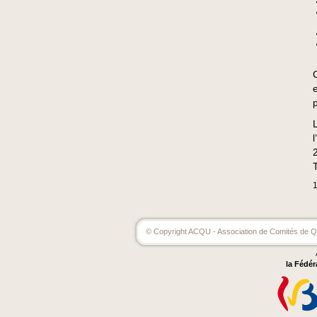
© Copyright ACQU - Association de Comités de Qu
la Fédér