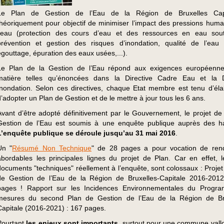
Le Plan de Gestion de l’Eau de la Région de Bruxelles Cap
théoriquement pour objectif de minimiser l’impact des pressions huma
l’eau (protection des cours d’eau et des ressources en eau sout
prévention et gestion des risques d’inondation, qualité de l’eau 
égouttage, épuration des eaux usées,...).
Le Plan de la Gestion de l’Eau répond aux exigences européenne
matière telles qu’énoncées dans la Directive Cadre Eau et la D
Inondation. Selon ces directives, chaque Etat membre est tenu d’éla
d’adopter un Plan de Gestion et de le mettre à jour tous les 6 ans.
Avant d’être adopté définitivement par le Gouvernement, le projet de
Gestion de l’Eau est soumis à une enquête publique auprès des ha
L’enquête publique se déroule jusqu’au 31 mai 2016
.
Un "
Résumé Non Technique
" de 28 pages a pour vocation de ren
abordables les principales lignes du projet de Plan. Car en effet, 
documents "techniques" réellement à l’enquête, sont colossaux : Projet
de Gestion de l’Eau de la Région de Bruxelles-Capitale 2016-201
pages ! Rapport sur les Incidences Environnementales du Progr
mesures du second Plan de Gestion de l’Eau de la Région de Bru
Capitale (2016-2021) : 167 pages.
Pourtant
les enjeux sont importants
, surtout pour une commune vall