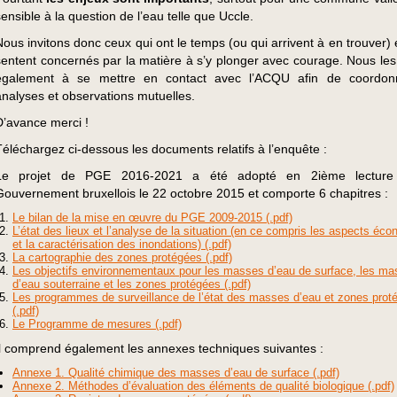
sensible à la question de l’eau telle que Uccle.
Nous invitons donc ceux qui ont le temps (ou qui arrivent à en trouver) 
sentent concernés par la matière à s’y plonger avec courage. Nous les 
également à se mettre en contact avec l’ACQU afin de coordon
analyses et observations mutuelles.
D’avance merci !
Téléchargez ci-dessous les documents relatifs à l’enquête :
Le projet de PGE 2016-2021 a été adopté en 2ième lecture
Gouvernement bruxellois le 22 octobre 2015 et comporte 6 chapitres :
Le bilan de la mise en œuvre du PGE 2009-2015 (.pdf)
L’état des lieux et l’analyse de la situation (en ce compris les aspects éc
et la caractérisation des inondations) (.pdf)
La cartographie des zones protégées (.pdf)
Les objectifs environnementaux pour les masses d’eau de surface, les m
d’eau souterraine et les zones protégées (.pdf)
Les programmes de surveillance de l’état des masses d’eau et zones prot
(.pdf)
Le Programme de mesures (.pdf)
Il comprend également les annexes techniques suivantes :
Annexe 1. Qualité chimique des masses d’eau de surface (.pdf)
Annexe 2. Méthodes d’évaluation des éléments de qualité biologique (.pdf)