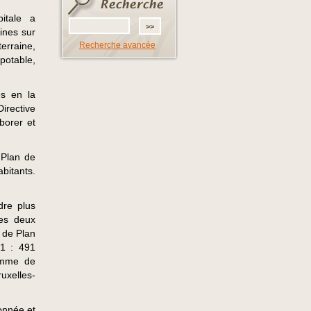
itale a
ines sur
erraine,
Recherche avancée
potable,
s en la
irective
borer et
 Plan de
bitants.
dre plus
les deux
 de Plan
21 : 491
amme de
xelles-
onnée et