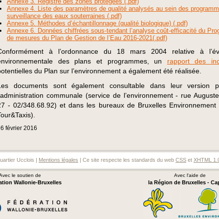
Annexe 3. Registre des zones protégées (.pdf)
Annexe 4. Liste des paramètres de qualité analysés au sein des program
surveillance des eaux souterraines (.pdf)
Annexe 5. Méthodes d’échantillonnage (qualité biologique) (.pdf)
Annexe 6. Données chiffrées sous-tendant l’analyse coût-efficacité du P
de mesures du Plan de Gestion de l’Eau 2016-2021(.pdf)
Conformément à l’ordonnance du 18 mars 2004 relative à l’éva
environnementale des plans et programmes, un
rapport des in
potentielles du Plan sur l’environnement a également été réalisée.
Les documents sont également consultable dans leur version p
l’administration communale (service de l’environnement - rue August
27 - 02/348.68.92) et dans les bureaux de Bruxelles Environnement 
Tour&Taxis).
16
février
2016
artier Ucclois |
Mentions légales
| Ce site respecte les standards du web
CSS
et
XHTML 1.
Avec le soutien de
Avec l'aide de
ation Wallonie-Bruxelles
la Région de Bruxelles - Ca