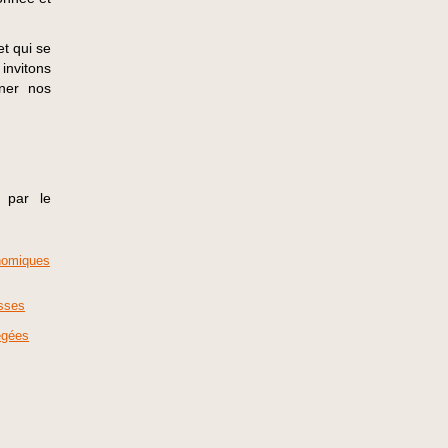
et qui se
invitons
ner nos
 par le
onomiques
asses
égées