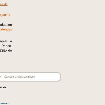
mes de
rogramme
luation
cidences
apier à
e Danse,
(Site de
0
| Réalisation:
Média animation
pitale