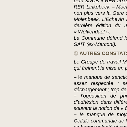
plan SNCB « RER 2015 »
RER Linkebeek – Moens
non plus vers la Gare 
Molenbeek. L’Echevin a
dernière édition du 
« Wolvendael ».
La Commune défend le 
SAIT (ex-Marconi).
AUTRES CONSTAT
Le Groupe de travail Mo
qui freinent la mise en
–
l
e manque de sanction
assez respectée : se
déchargement ; trop de 
–
l’opposition de pr
d’adhésion dans différe
souvent la notion de « f
–
le manque de moyen
Cellule communale de 