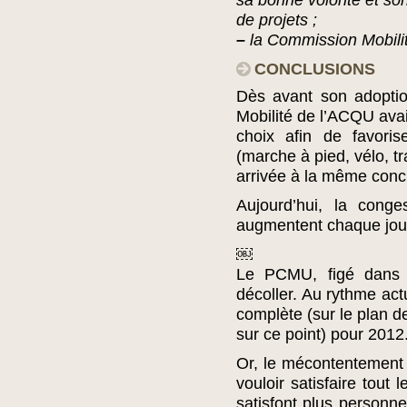
sa bonne volonté et son
de projets ;
–
la Commission Mobilit
CONCLUSIONS
Dès avant son adoptio
Mobilité de l’ACQU ava
choix afin de favoris
(marche à pied, vélo,
arrivée à la même conc
Aujourd’hui, la conge
augmentent chaque jour
￼
Le PCMU, figé dans 
décoller. Au rythme ac
complète (sur le plan 
sur ce point) pour 2012
Or, le mécontentement 
vouloir satisfaire tou
satisfont plus personne