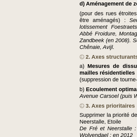
d) Aménagement de zo
(pour des rues étroite
être aménagés) :
Se
lotissement Foestrae
Abbé Froidure, Montag
Zandbeek (en 2008). So
Chênaie, Avijl.
2. Axes structurant
a)
Mesures de dissua
mailles résidentielles
(suppression de tourn
b)
Ecoulement optima
Avenue Carsoel (puis 
3. Axes prioritaires
Supprimer la priorité d
Neerstalle, Etoile
De Fré et Neerstalle :
Wolvendael : en 2012