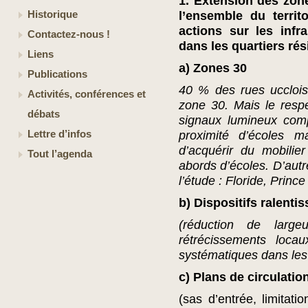
1. Extension des zone
Historique
l’ensemble du terri
actions sur les infr
Contactez-nous !
dans les quartiers rés
Liens
a) Zones 30
Publications
40 % des rues uccloi
Activités, conférences et
zone 30. Mais le respe
débats
signaux lumineux comp
Lettre d’infos
proximité d’écoles ma
d’acquérir du mobilie
Tout l’agenda
abords d’écoles. D’autr
l’étude : Floride, Princ
b) Dispositifs ralenti
(réduction de largeu
rétrécissements locau
systématiques dans les
c) Plans de circulatio
(sas d’entrée, limitat