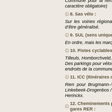
Commune pour la remi
caractère obligatoire)
8. Sas vélo :
Sur les voiries régional
d’être généralisé.
9. SUL (sens unique
En ordre, mais les marq
10. Pistes cyclable
Tilleuls, Homborchveld
Des parkings pour vélos 
endroits de la commun
11. ICC (Itinéraires
Rien pour Brugmann–Wa
Linkebeek-Drogenbos / 
Herinckx.
12. Cheminements p
gares RER :