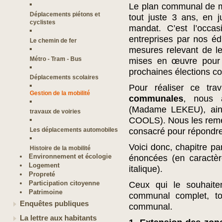
Le plan communal de mo
Déplacements piétons et
tout juste 3 ans, en 
cyclistes
mandat. C’est l’occas
entreprises par nos é
Le chemin de fer
mesures relevant de l
Métro - Tram - Bus
mises en œuvre pour 
prochaines élections 
Déplacements scolaires
Pour réaliser ce trav
Gestion de la mobilité
communales
, nous a
(Madame LEKEU), ains
travaux de voiries
COOLS). Nous les reme
Les déplacements automobiles
consacré pour répondre
Voici donc, chapitre pa
Histoire de la mobilité
Environnement et écologie
énoncées (en caractère
Logement
italique).
Propreté
Participation citoyenne
Ceux qui le souhaite
Patrimoine
communal complet, tou
Enquêtes publiques
communal.
La lettre aux habitants