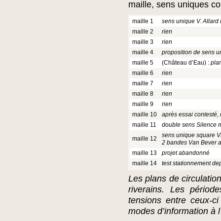
maille, sens uniques con
maille 1
sens unique V. Allard
maille 2
rien
maille 3
rien
maille 4
proposition de sens 
maille 5
(Château d’Eau) :
pla
maille 6
rien
maille 7
rien
maille 8
rien
maille 9
rien
maille 10
après essai contesté,
maille 11
double sens Silence m
sens unique square V
maille 12
2 bandes Van Bever a
maille 13
projet abandonné
maille 14
test stationnement dep
Les plans de circulation
riverains. Les pério
tensions entre ceux-c
modes d’information à l