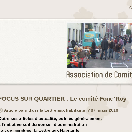
C
FOCUS SUR QUARTIER : Le comité Fond’Roy
Article paru dans la Lettre aux habitants n°87, mars 2016
Outre ses articles d’actualité, publiés généralement
à l’initiative soit du conseil d’administration
soit de membres, la Lettre aux Habitants