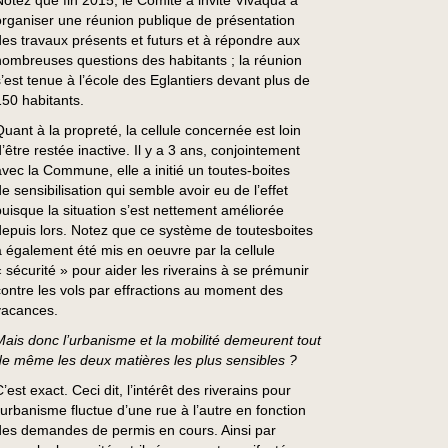
Notez que fin 2015, le Comité a invité Vivaqua à
organiser une réunion publique de présentation
des travaux présents et futurs et à répondre aux
nombreuses questions des habitants ; la réunion
s’est tenue à l’école des Eglantiers devant plus de
150 habitants.
Quant à la propreté, la cellule concernée est loin
’être restée inactive. Il y a 3 ans, conjointement
avec la Commune, elle a initié un toutes-boites
de sensibilisation qui semble avoir eu de l’effet
puisque la situation s’est nettement améliorée
depuis lors. Notez que ce système de toutesboites
a également été mis en oeuvre par la cellule
« sécurité » pour aider les riverains à se prémunir
contre les vols par effractions au moment des
vacances.
Mais donc l’urbanisme et la mobilité demeurent tout
de même les deux matières les plus sensibles ?
’est exact. Ceci dit, l’intérêt des riverains pour
l’urbanisme fluctue d’une rue à l’autre en fonction
des demandes de permis en cours. Ainsi par