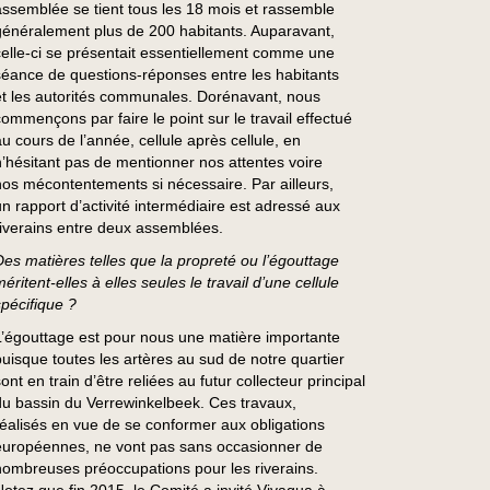
assemblée se tient tous les 18 mois et rassemble
généralement plus de 200 habitants. Auparavant,
celle-ci se présentait essentiellement comme une
séance de questions-réponses entre les habitants
et les autorités communales. Dorénavant, nous
commençons par faire le point sur le travail effectué
au cours de l’année, cellule après cellule, en
n’hésitant pas de mentionner nos attentes voire
nos mécontentements si nécessaire. Par ailleurs,
un rapport d’activité intermédiaire est adressé aux
riverains entre deux assemblées.
Des matières telles que la propreté ou l’égouttage
éritent-elles à elles seules le travail d’une cellule
spécifique ?
L’égouttage est pour nous une matière importante
puisque toutes les artères au sud de notre quartier
ont en train d’être reliées au futur collecteur principal
du bassin du Verrewinkelbeek. Ces travaux,
réalisés en vue de se conformer aux obligations
européennes, ne vont pas sans occasionner de
nombreuses préoccupations pour les riverains.