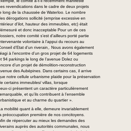
exemple, le comité a-t-il récemment manifesté
ses revendications dans le cadre de deux projets
le long de la chaussée de Waterloo. Le nombre
des dérogations sollicité (emprise excessive en
ntérieur d’ilot, hauteur des immeubles, etc) était
démesuré et donc inacceptable Pour un de ces
ossiers, notre comité s’est d’ailleurs porté partie
intervenante volontaire à l’appui du recours au
Conseil d’Etat d’un riverain,. Nous avons également
réagi à l’encontre d’un gros projet de 64 logements
et 94 parkings le long de l’avenue Dolez ou
encore d’un projet de démolition-reconstruction
avenue des Aubépines. Dans certains cas, il arrive
que notre cellule urbanisme plaide pour la préservation
de certains immeubles/ villas, lorsque
ceux-ci présentent un caractère particulièrement
remarquable, et qu’ils contribuent à l’ensemble
urbanistique et au charme du quartier ».
La mobilité quant à elle, demeure invariablement
la préoccupation première de nos concitoyens.
Afin de répercuter au mieux les demandes des
riverains auprès des autorités communales, nous