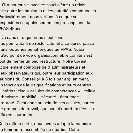
u’il a poursuivis avec ce souci d’être un relais
utile entre les habitants et les autorités communales.
Particulièrement nous veillons à ce que soit
respectées scrupuleusement les prescriptions du
PPAS 48bis.
Il va sans dire que nous n’oublions
pas pour autant de rester attentif à ce qui se passe
dans les zones périphériques au PPAS. Notez
qu’au point de vue organisationnel, le comité s’est
tout de même un peu restructuré. Notre CA est
actuellement composé de 8 administrateurs et
deux observateurs qui, outre leur participation aux
réunions du Conseil (4 à 5 fois par an), animent,
en fonction de leurs qualifications et leurs centres
d’intérêts, cinq « cellules de compétences » : cellule
urbanisme - mobilité – sécurité - égouttage -
propreté. C’est donc au sein de ces cellules, sortes
de groupes de travail, que sont d’abord traitées les
affaires courantes.
De la même sorte, nous avons adapté la manière
de tenir notre assemblée de quartier. Cette