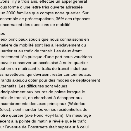
avons, il y a trois ans, effectué un appel général
sous forme d’une lettre très ouverte adressée
aux 2000 familles que compte notre quartier. Sur
l’ensemble de préoccupations, 36% des réponses
concernaient des questions de mobilité.
Les
deux principaux soucis que nous connaissons en
matière de mobilité sont liés à l’enclavement du
uartier et au trafic de transit. Les deux étant
étroitement liés puisque d’une part nous voudrions
pouvoir conserver un accès aisé à notre quartier
out en en maitrisant le trafic de transit induit par
les navetteurs, qui devraient rester cantonnés aux
grands axes.ou opter pour des modes de déplacement
lternatifs. Les difficultés sont vécues
principalement aux heures de pointe lorsque le
trafic de transit, en cherchant à échapper aux
encombrements des axes principaux (Waterloo,
olez), vient inonder les voiries résidentielles de
notre quartier (axe Fond’Roy-Ham). Un mesurage
récent à la pointe du matin a révélé que le trafic
sur l’avenue de Foestraets était supérieur à celui