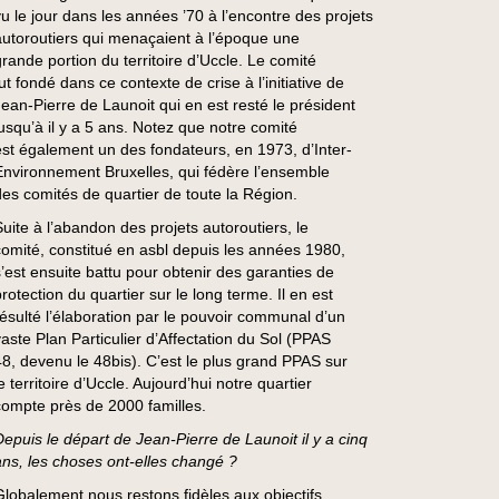
vu le jour dans les années ’70 à l’encontre des projets
autoroutiers qui menaçaient à l’époque une
grande portion du territoire d’Uccle. Le comité
ut fondé dans ce contexte de crise à l’initiative de
Jean-Pierre de Launoit qui en est resté le président
jusqu’à il y a 5 ans. Notez que notre comité
est également un des fondateurs, en 1973, d’Inter-
Environnement Bruxelles, qui fédère l’ensemble
des comités de quartier de toute la Région.
Suite à l’abandon des projets autoroutiers, le
comité, constitué en asbl depuis les années 1980,
s’est ensuite battu pour obtenir des garanties de
rotection du quartier sur le long terme. Il en est
résulté l’élaboration par le pouvoir communal d’un
vaste Plan Particulier d’Affectation du Sol (PPAS
48, devenu le 48bis). C’est le plus grand PPAS sur
e territoire d’Uccle. Aujourd’hui notre quartier
compte près de 2000 familles.
Depuis le départ de Jean-Pierre de Launoit il y a cinq
ans, les choses ont-elles changé ?
Globalement nous restons fidèles aux objectifs