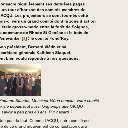
consacre régulièrement ses dernières pages
à un tour d’horizon des comités membres de
l’ACQU. Les projecteurs se sont tournés cette
fois-ci vers un grand comité dont la zone d’action
s’étale grosso-modo entre la forêt de Soignes,
la commune de Rhode St Genèse et le bois de
Verrewinkel
[
1
]
: le comité Fond’Roy.
Son président, Bernard Viérin et sa
secrétaire générale Kathleen Staquet,
ont bien voulu répondre à nos questions.
Madame Staquet, Monsieur Viérin bonjour, votre comité
existe depuis tout aussi longtemps que l’ACQU
à savoir à peu près 40 ans. Pur hasard ?
Non pas du tout. Comme l’ACQU, notre comité est
né de ce grand mouvement de contestation qui a