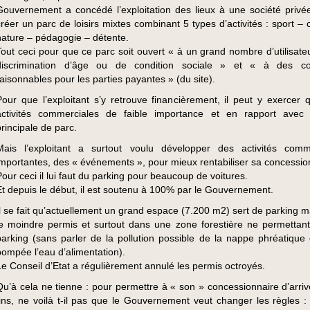
Gouvernement a concédé l’exploitation des lieux à une société privé
créer un parc de loisirs mixtes combinant 5 types d’activités : sport – 
nature – pédagogie – détente.
Tout ceci pour que ce parc soit ouvert « à un grand nombre d’utilisate
discrimination d’âge ou de condition sociale » et « à des con
raisonnables pour les parties payantes » (du site).
Pour que l’exploitant s’y retrouve financièrement, il peut y exercer 
activités commerciales de faible importance et en rapport avec l’
principale de parc.
Mais l’exploitant a surtout voulu développer des activités comm
importantes, des « événements », pour mieux rentabiliser sa concessio
Pour ceci il lui faut du parking pour beaucoup de voitures.
Et depuis le début, il est soutenu à 100% par le Gouvernement.
Il se fait qu’actuellement un grand espace (7.200 m2) sert de parking m
le moindre permis et surtout dans une zone forestière ne permettan
parking (sans parler de la pollution possible de la nappe phréatique 
pompée l’eau d’alimentation).
Le Conseil d’Etat a régulièrement annulé les permis octroyés.
Qu’à cela ne tienne : pour permettre à « son » concessionnaire d’arriv
fins, ne voilà t-il pas que le Gouvernement veut changer les règles :