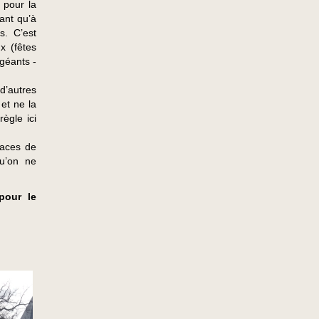
e pour la
ant qu’à
s. C’est
x (fêtes
géants -
d’autres
et ne la
ègle ici
laces de
qu’on ne
pour le