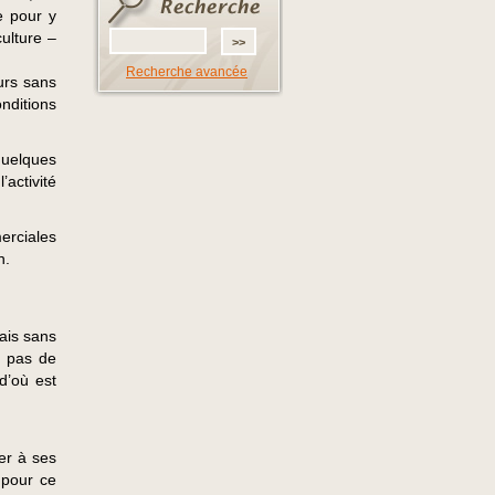
e pour y
culture –
Recherche avancée
urs sans
ditions
quelques
activité
erciales
n.
ais sans
t pas de
d’où est
er à ses
 pour ce