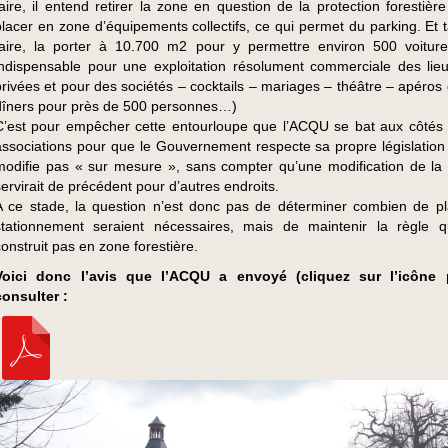
faire, il entend retirer la zone en question de la protection forestièr
placer en zone d’équipements collectifs, ce qui permet du parking. Et t
faire, la porter à 10.700 m2 pour y permettre environ 500 voiture
indispensable pour une exploitation résolument commerciale des lieu
privées et pour des sociétés – cocktails – mariages – théâtre – apéros 
dîners pour près de 500 personnes…)
C’est pour empêcher cette entourloupe que l’ACQU se bat aux côtés 
associations pour que le Gouvernement respecte sa propre législation 
modifie pas « sur mesure », sans compter qu’une modification de la r
servirait de précédent pour d’autres endroits.
A ce stade, la question n’est donc pas de déterminer combien de p
stationnement seraient nécessaires, mais de maintenir la règle 
construit pas en zone forestière.
Voici donc l’avis que l’ACQU a envoyé (cliquez sur l’icône 
consulter :