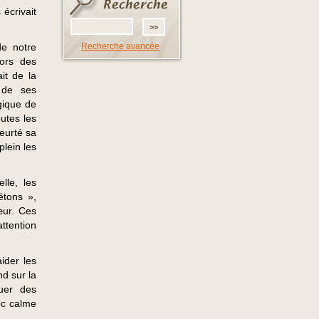
écrivait
de notre
Recherche avancée
lors des
it de la
 de ses
gique de
outes les
heurté sa
lein les
lle, les
étons »,
œur. Ces
attention
aider les
nd sur la
buer des
vec calme