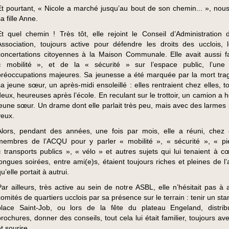
Et pourtant, « Nicole a marché jusqu’au bout de son chemin... », nous 
a fille Anne.
Et quel chemin ! Très tôt, elle rejoint le Conseil d’Administration 
Association, toujours active pour défendre les droits des ucclois, 
concertations citoyennes à la Maison Communale. Elle avait aussi fa
« mobilité », et de la « sécurité » sur l’espace public, l’une
préoccupations majeures. Sa jeunesse a été marquée par la mort tra
sa jeune sœur, un après-midi ensoleillé : elles rentraient chez elles, t
deux, heureuses après l’école. En reculant sur le trottoir, un camion a 
jeune sœur. Un drame dont elle parlait très peu, mais avec des larmes p
yeux.
Alors, pendant des années, une fois par mois, elle a réuni, chez e
membres de l’ACQU pour y parler « mobilité », « sécurité », « pi
« transports publics », « vélo » et autres sujets qui lui tenaient à c
longues soirées, entre ami(e)s, étaient toujours riches et pleines de l’
u’elle portait à autrui.
Par ailleurs, très active au sein de notre ASBL, elle n’hésitait pas à 
comités de quartiers ucclois par sa présence sur le terrain : tenir un sta
place Saint-Job, ou lors de la fête du plateau Engeland, distri
brochures, donner des conseils, tout cela lui était familier, toujours a
t sourire.