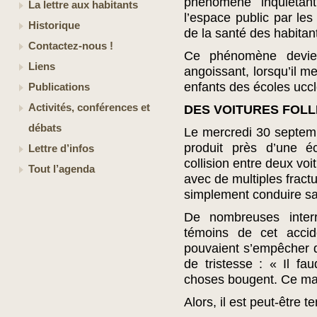
phénomène inquiétan
La lettre aux habitants
l’espace public par les
Historique
de la santé des habitan
Contactez-nous !
Ce phénomène devien
Liens
angoissant, lorsqu’il 
enfants des écoles uccl
Publications
Activités, conférences et
DES VOITURES FOL
débats
Le mercredi 30 septem
produit près d’une é
Lettre d’infos
collision entre deux v
Tout l’agenda
avec de multiples fractu
simplement conduire sa f
De nombreuses interr
témoins de cet accid
pouvaient s’empêcher de
de tristesse : « Il f
choses bougent. Ce matin
Alors, il est peut-être