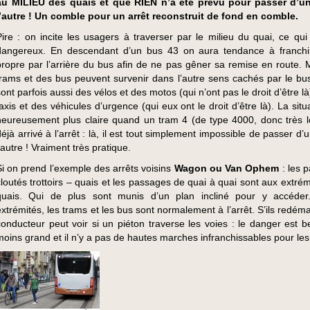
au MILIEU des quais et que RIEN n’a été prévu pour passer d’un
l’autre ! Un comble pour un arrêt reconstruit de fond en comble.
Pire : on incite les usagers à traverser par le milieu du quai, ce qui 
dangereux. En descendant d’un bus 43 on aura tendance à franchir
propre par l’arrière du bus afin de ne pas gêner sa remise en route. 
trams et des bus peuvent survenir dans l’autre sens cachés par le bu
sont parfois aussi des vélos et des motos (qui n’ont pas le droit d’être l
taxis et des véhicules d’urgence (qui eux ont le droit d’être là). La situ
heureusement plus claire quand un tram 4 (de type 4000, donc très l
déjà arrivé à l’arrêt : là, il est tout simplement impossible de passer d’
’autre ! Vraiment très pratique.
Si on prend l’exemple des arrêts voisins
Wagon ou Van Ophem
: les 
cloutés trottoirs – quais et les passages de quai à quai sont aux extré
quais. Qui de plus sont munis d’un plan incliné pour y accéder
extrémités, les trams et les bus sont normalement à l’arrêt. S’ils redéma
conducteur peut voir si un piéton traverse les voies : le danger est 
moins grand et il n’y a pas de hautes marches infranchissables pour le