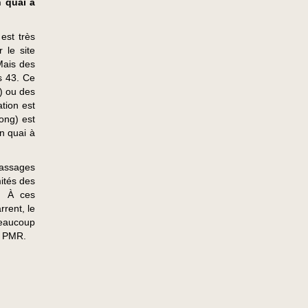
 quai à
est très
 le site
Mais des
s 43. Ce
à) ou des
ation est
ong) est
un quai à
passages
mités des
. À ces
rrent, le
beaucoup
s PMR.