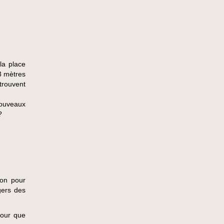
la place
43 mètres
etrouvent
nouveaux
?
son pour
gers des
pour que