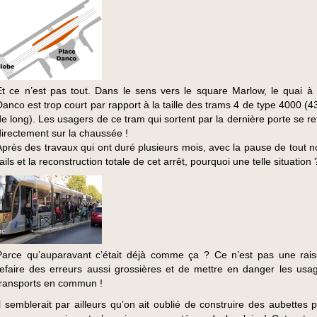
Et ce n’est pas tout. Dans le sens vers le square Marlow, le quai à 
Danco est trop court par rapport à la taille des trams 4 de type 4000 (
de long). Les usagers de ce tram qui sortent par la dernière porte se r
directement sur la chaussée !
Après des travaux qui ont duré plusieurs mois, avec la pause de tout 
ails et la reconstruction totale de cet arrêt, pourquoi une telle situation 
Parce qu’auparavant c’était déjà comme ça ? Ce n’est pas une rai
refaire des erreurs aussi grossières et de mettre en danger les usa
transports en commun !
Il semblerait par ailleurs qu’on ait oublié de construire des aubettes 