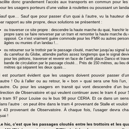
facilite donc grandement l’accès aux transports en commun pour le
pour les usagers porteurs d’une valise à roulettes ou poussant un landa
Sauf que… Sauf que pour passer d’un quai à l’autre, vu la hauteur d
par rapport au site propre, deux solutions se présentent :
ou traverser ce site propre : descendre la haute marche du quai, franchir le
propre sans se faire renverser par un tram et remonter la haute marche du 
opposé. Ce n’est vraiment guère commode pour les PMR ou autres perso
âgées ou munies d’un landau !...
ou retourner sur le trottoir par le passage clouté, marcher jusqu’au signal 
du carrefour du Globe, attendre parfois assez longtemps que le signal devi
pour les piétons, traverser et revenir en face de l’arrêt place Danco et trave
bande de circulation par le passage clouté… Près de 150 mètres, au lieu d
mètres qui séparent les deux quais…
Il est pourtant évident que les usagers doivent pouvoir passer d’u
l’autre ! Ou à l’aller ou au retour, le « bon » quai sera une fois l’un,
l’autre. Ou pour les usagers en transit qui vont descendre d’un b
direction de Observatoire et qui veulent continuer avec le tram 4 pour 
le tram 97 pour Louise ou le bus 98 pour CERIA. Et ce dans un se
dans l’autre : on peut être dans le tram 4 provenant de Stalle et vouloi
le 43 provenant de Observatoire. À chaque fois, l’usager devra ch
uai !
Le hic, c’est que les passages cloutés entre les trottoirs et les qu