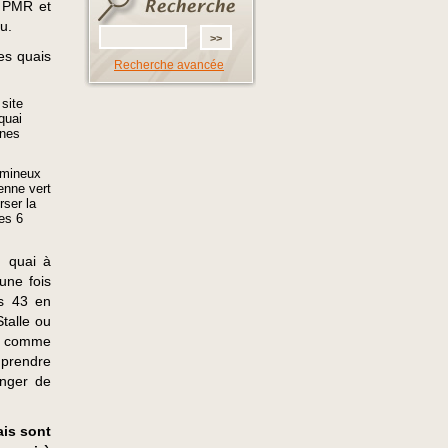
s PMR et
u.
es quais
Recherche avancée
 site
quai
nnes
lumineux
enne vert
rser la
es 6
n quai à
 une fois
us 43 en
Stalle ou
ns comme
r prendre
anger de
ais sont