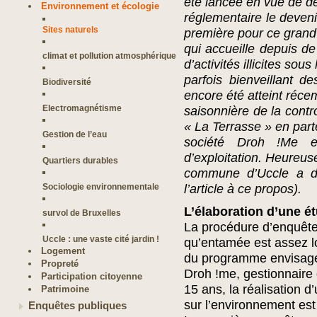
été lancée en vue de d
Environnement et écologie
réglementaire le devenir
Sites naturels
première pour ce grand
qui accueille depuis d
climat et pollution atmosphérique
d’activités illicites sous
parfois bienveillant de
Biodiversité
encore été atteint réc
Electromagnétisme
saisonnière de la contr
« La Terrasse » en part
Gestion de l’eau
société Droh !Me e
d’exploitation. Heureus
Quartiers durables
commune d’Uccle a dre
Sociologie environnementale
l’article à ce propos).
L’élaboration d’une é
survol de Bruxelles
La procédure d’enquête 
Uccle : une vaste cité jardin !
qu’entamée est assez l
Logement
du programme envisagé 
Propreté
Droh !me, gestionnaire 
Participation citoyenne
15 ans, la réalisation 
Patrimoine
sur l’environnement es
Enquêtes publiques