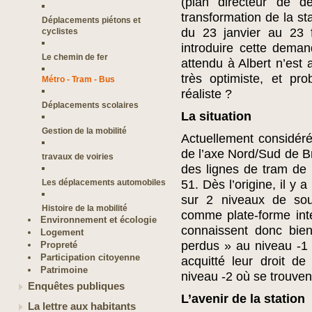
(plan directeur de d
transformation de la st
Déplacements piétons et
du 23 janvier au 23 
cyclistes
introduire cette dema
Le chemin de fer
attendu à Albert n’est
très optimiste, et p
Métro - Tram - Bus
réaliste ?
Déplacements scolaires
La situation
Gestion de la mobilité
Actuellement considér
de l’axe Nord/Sud de Br
travaux de voiries
des lignes de tram de 
Les déplacements automobiles
51. Dès l’origine, il y 
sur 2 niveaux de sous
Histoire de la mobilité
comme plate-forme int
Environnement et écologie
connaissent donc bien
Logement
perdus » au niveau -1 
Propreté
Participation citoyenne
acquitté leur droit de
Patrimoine
niveau -2 où se trouvent
Enquêtes publiques
L’avenir de la station
La lettre aux habitants