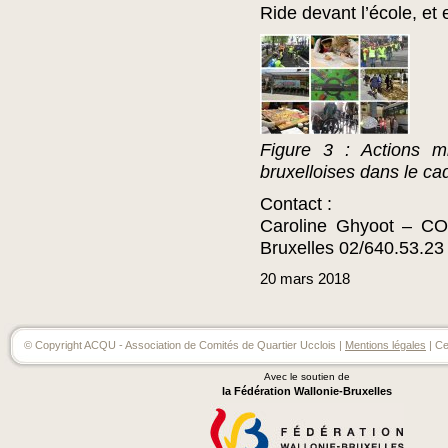
Ride devant l’école, et 
Figure 3 : Actions m
bruxelloises dans le ca
Contact :
Caroline Ghyoot – C
Bruxelles 02/640.53.23
20
mars
2018
© Copyright ACQU - Association de Comités de Quartier Ucclois |
Mentions légales
| Ce
Avec le soutien de
la Fédération Wallonie-Bruxelles