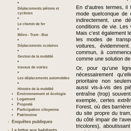
En d’autres termes, il 
Déplacements piétons et
mode quelconque de d
cyclistes
indirectement, une d
Le chemin de fer
conditions de vie. Les 
Mais c’est également le
Métro - Tram - Bus
les modes de transp
voitures, évidemment
Déplacements scolaires
commun, à commencer 
Gestion de la mobilité
comme une solution de 
travaux de voiries
Or, pour qu’une lign
nécessairement qu’el
Les déplacements automobiles
prioritaire non seule
aussi vis-à-vis des pié
Histoire de la mobilité
entraîne (trop) souven
Environnement et écologie
Logement
exemple, certes extr
Propreté
Forest, où des barrière
Participation citoyenne
du site propre du tram
Patrimoine
du côté impair de l’av
Enquêtes publiques
tricolores), aboutissan
La lettre aux habitants