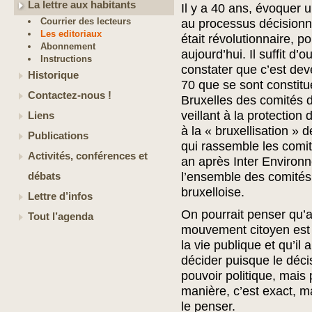
La lettre aux habitants
Il y a 40 ans, évoquer u
Courrier des lecteurs
au processus décisionne
Les editoriaux
était révolutionnaire, po
Abonnement
aujourd’hui. Il suffit d’o
Instructions
constater que c’est de
Historique
70 que se sont constitu
Contactez-nous !
Bruxelles des comités d
veillant à la protection
Liens
à la « bruxellisation »
Publications
qui rassemble les comit
Activités, conférences et
an après Inter Environ
l’ensemble des comités 
débats
bruxelloise.
Lettre d’infos
On pourrait penser qu’
Tout l’agenda
mouvement citoyen est
la vie publique et qu’il 
décider puisque le déci
pouvoir politique, mais
manière, c’est exact, 
le penser.