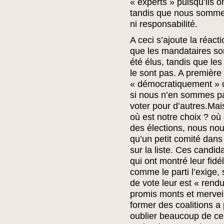
« experts » puisqu’ils o
tandis que nous somme
ni responsabilité.
A ceci s’ajoute la réac
que les mandataires son
été élus, tandis que le
le sont pas. A première 
« démocratiquement » c
si nous n’en sommes pa
voter pour d’autres.Mai
où est notre choix ? où 
des élections, nous no
qu’un petit comité dans
sur la liste. Ces candid
qui ont montré leur fidél
comme le parti l’exige, s
de vote leur est « rend
promis monts et mervei
former des coalitions a 
oublier beaucoup de ce