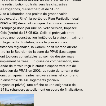
une redistribution du trafic vers les chaussées
de Drogenbos, d’Alsemberg et de St Job
Suite à l’abandon des projets de grande voirie
(boulevard et Ring), la portée du Plan Particulier local
(PPAS n°10) devenait caduque. Le pouvoir communal
le remplaça donc par une nouvelle version, baptisée
10bis (Arrêté du 13.05.93). Celle-ci prévoyait entre
autres une reconstruction limitée de la plaine : maximum
15 logements. Toutefois, sous la pression des
instances régionales, la Commune fit marche arrière
et retira le Bourdon de la zone du PPAS (Les pages
sont toujours consultables au sein du dossier mais
simplement barrées). En guise de compensation, une
bande de terrain reçu le statut d’espace vert lors de
l’adoption du PRAS en 2001. Le reste du terrain a été
construit, après maintes tergiversations, et comprend
un ensemble de 140 logements (sociaux,
moyens et privés), une crèche et une seigneurie de
134 lits (chantiers actuellement en cours de finalisation).