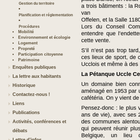
Gestion du territoire
a trois bâtiments : la 
van
Planification et réglementation
Offelen, et la Salle 118
Lors du Conseil Com
Procédures
Mobilité
entendre que l’endett
Environnement et écologie
cette vente.
Logement
Propreté
S’il n’est pas trop ta
Participation citoyenne
ces lieux de sport, de c
Patrimoine
Ucclois et même à des p
Enquêtes publiques
La Pétanque Uccle Ce
La lettre aux habitants
Un domaine bien conn
Historique
aménagé en 1953 par u
Contactez-nous !
cafétéria. On y vient de 
Liens
Pensez-donc : le plus 
Publications
ans de vie), avec ses
des communes alentour
Activités, conférences et
qui peuvent réunir pl
débats
Belgique, un lieu 
Lettre d’infos