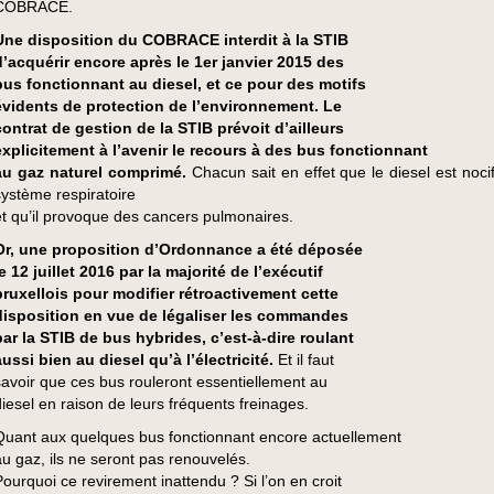
COBRACE.
Une disposition du COBRACE interdit à la STIB
d’acquérir encore après le 1er janvier 2015 des
bus fonctionnant au diesel, et ce pour des motifs
évidents de protection de l’environnement. Le
contrat de gestion de la STIB prévoit d’ailleurs
explicitement à l’avenir le recours à des bus fonctionnant
au gaz naturel comprimé.
Chacun sait en effet que le diesel est noci
système respiratoire
et qu’il provoque des cancers pulmonaires.
Or, une proposition d’Ordonnance a été déposée
le 12 juillet 2016 par la majorité de l’exécutif
bruxellois pour modifier rétroactivement cette
disposition en vue de légaliser les commandes
par la STIB de bus hybrides, c’est-à-dire roulant
aussi bien au diesel qu’à l’électricité.
Et il faut
savoir que ces bus rouleront essentiellement au
diesel en raison de leurs fréquents freinages.
Quant aux quelques bus fonctionnant encore actuellement
au gaz, ils ne seront pas renouvelés.
Pourquoi ce revirement inattendu ? Si l’on en croit