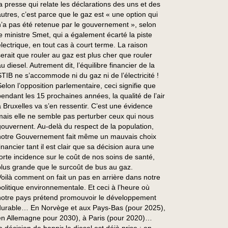
la presse qui relate les déclarations des uns et des
autres, c’est parce que le gaz est « une option qui
n’a pas été retenue par le gouvernement », selon
le ministre Smet, qui a également écarté la piste
électrique, en tout cas à court terme. La raison
serait que rouler au gaz est plus cher que rouler
u diesel. Autrement dit, l’équilibre financier de la
STIB ne s’accommode ni du gaz ni de l’électricité !
Selon l’opposition parlementaire, ceci signifie que
pendant les 15 prochaines années, la qualité de l’air
à Bruxelles va s’en ressentir. C’est une évidence
mais elle ne semble pas perturber ceux qui nous
gouvernent. Au-delà du respect de la population,
notre Gouvernement fait même un mauvais choix
inancier tant il est clair que sa décision aura une
forte incidence sur le coût de nos soins de santé,
plus grande que le surcoût de bus au gaz.
Voilà comment on fait un pas en arrière dans notre
politique environnementale. Et ceci à l’heure où
notre pays prétend promouvoir le développement
durable… En Norvège et aux Pays-Bas (pour 2025),
en Allemagne pour 2030), à Paris (pour 2020)…