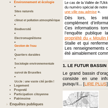
Environnement et écologie
Le cas de la Vallée de l’Uk
du numéro spécial de notre 
Sites naturels
une ville eau admise
».
Dès lors, les inté
climat et pollution atmosphérique
complément d’informa
Ces informations to
Biodiversité
l’enquête publique
propriété du « Moulin
Electromagnétisme
Stalle et qui renferm
Gestion de l’eau
Les renseignements c
été aimablement comm
Quartiers durables
Sociologie environnementale
1. LE FUTUR BASSI
survol de Bruxelles
Le grand bassin d’ora
consiste en une infr
Uccle : une vaste cité jardin !
puisqu’il... [
LIRE PLUS
]
Logement
Propreté
Participation citoyenne
Patrimoine
Enquêtes publiques