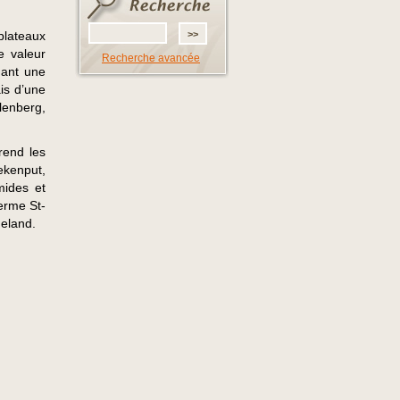
plateaux
e valeur
Recherche avancée
mant une
is d’une
lenberg,
rend les
ekenput,
mides et
erme St-
geland.