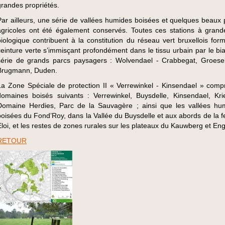
grandes propriétés.
Par ailleurs, une série de vallées humides boisées et quelques beaux 
agricoles ont été également conservés. Toutes ces stations à grand
biologique contribuent à la constitution du réseau vert bruxellois for
ceinture verte s’immisçant profondément dans le tissu urbain par le bia
série de grands parcs paysagers : Wolvendael - Crabbegat, Groese
Brugmann, Duden.
La Zone Spéciale de protection II « Verrewinkel - Kinsendael » comp
domaines boisés suivants : Verrewinkel, Buysdelle, Kinsendael, Kri
Domaine Herdies, Parc de la Sauvagère ; ainsi que les vallées hu
boisées du Fond’Roy, dans la Vallée du Buysdelle et aux abords de la f
Eloi, et les restes de zones rurales sur les plateaux du Kauwberg et En
RETOUR