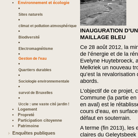
Environnement et écologie
Sites naturels
climat et pollution atmosphérique
INAUGURATION D’U
MAILLAGE BLEU
Biodiversité
Ce 28 août 2012, la min
Electromagnétisme
de l’énergie et de la ré
Gestion de l’eau
Evelyne Huytebroeck, a
Melkriek un nouveau tr
Quartiers durables
qu’est la revalorisatio
abords.
Sociologie environnementale
L’objectif de ce projet, 
survol de Bruxelles
Commune (la partie en 
en aval) est le rétablis
Uccle : une vaste cité jardin !
Logement
cours d’eau, en surface
Propreté
défaut en souterrain.
Participation citoyenne
Patrimoine
A terme (fin 2013), les
Enquêtes publiques
claires du Geleytsbeek 