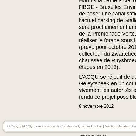
Hormis la partie à ciel 
l’IBGE - Bruxelles Env
de poser une canalisati
l’actuel parking de Stal
sera prochainement am
de la Promenade Verte.
réaliser le forage sous 
(prévu pour octobre 201
collecteur du Zwartebee
chaussée de Ruysbroec
étapes en 2013).
L’ACQU se réjouit de dé
Geleytsbeek en un cour
vivement les autorités e
rendu ce projet possibl
8
novembre
2012
© Copyright ACQU - Association de Comités de Quartier Ucclois |
Mentions légales
| Ce
Avec le soutien de