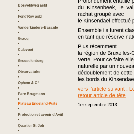
Profondément entaillé p
Bosveldweg asbl
du Kinsenbeek, le val
rachat groupé avec
Fond’Roy asbl
le Kinsendael effectué 
Vanderkindere-Bascule
Ensemble ils furent cla
en tant que réserve natu
Gracq
Plus récemment
Calevoet
la région de Bruxelles-
Verte. Pour ce faire elle
Groeselenberg
naturelle par un nouve
Observatoire
dédoublement de cette
les bords du Kinsendae
Ophem & C°
vers l’article suivant :
Parc Brugmann
retour article de tête
Plateau Engeland-Puits
1er
septembre
2013
Protection et avenir d’Avijl
Quartier St-Job