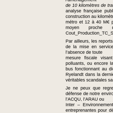
de 10 kilomètres de tr
analyse française pub
construction au kilomèt
métro et 12 à 40 M€ p
moyen proche
Cout_Production_TC_SL
Par ailleurs, les repor
de la mise en service
l’absence de toute
mesure fiscale visan
polluants, ou encore
bus fonctionnant au d
Ryelandt dans la derniè
véritables scandales sa
Je ne peux que regret
défense de notre envir
l’ACQU, l’ARAU ou
Inter – Environnemen
entreprenantes pour dé