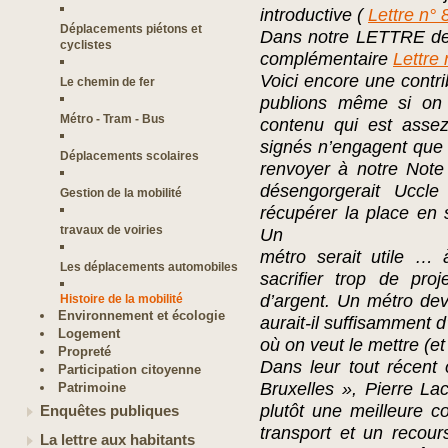
introductive (
Lettre n° 
Déplacements piétons et
Dans notre LETTRE de 
cyclistes
complémentaire
Lettre 
Voici encore une contri
Le chemin de fer
publions même si on 
Métro - Tram - Bus
contenu qui est assez
signés n’engagent que
Déplacements scolaires
renvoyer à notre Note
désengorgerait Uccl
Gestion de la mobilité
récupérer la place en 
travaux de voiries
Un
métro serait utile … 
Les déplacements automobiles
sacrifier trop de pro
d’argent. Un métro dev
Histoire de la mobilité
Environnement et écologie
aurait-il suffisamment d
Logement
où on veut le mettre (et
Propreté
Dans leur tout récent 
Participation citoyenne
Bruxelles », Pierre L
Patrimoine
plutôt une meilleure c
Enquêtes publiques
transport et un recour
La lettre aux habitants