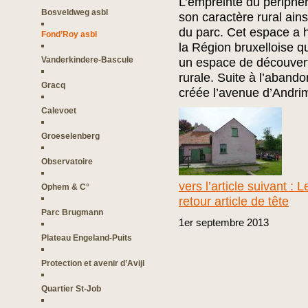
L’empreinte du périphéri
Bosveldweg asbl
son caractère rural ain
du parc. Cet espace a 
Fond’Roy asbl
la Région bruxelloise qu
Vanderkindere-Bascule
un espace de découverte
rurale. Suite à l’abando
Gracq
créée l’avenue d’Andri
Calevoet
Groeselenberg
Observatoire
vers l’article suivant : 
Ophem & C°
retour article de tête
Parc Brugmann
1er
septembre
2013
Plateau Engeland-Puits
Protection et avenir d’Avijl
Quartier St-Job