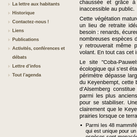
chaussée et grâce à
La lettre aux habitants
inaccessible au public.
Historique
Cette végétation matur
Contactez-nous !
un lieu de retraite i
Liens
besoin : renards, écure
nombreuses espèces d’
Publications
y retrouverait même p
Activités, conférences et
volant. En tout cas cet 
débats
Le site "Coba-Pauwels"
Lettre d’infos
écologique qui s’est éta
Tout l’agenda
périmètre dépasse lar
du Keyenbempt, cette b
d’Alsemberg constitue
parmi les plus ancien
pour se stabiliser. U
clairement que le Keye
prairies lorsque ce terra
Parmi les 48 mammifèr
qui est unique pour un 
espèces sont menacées