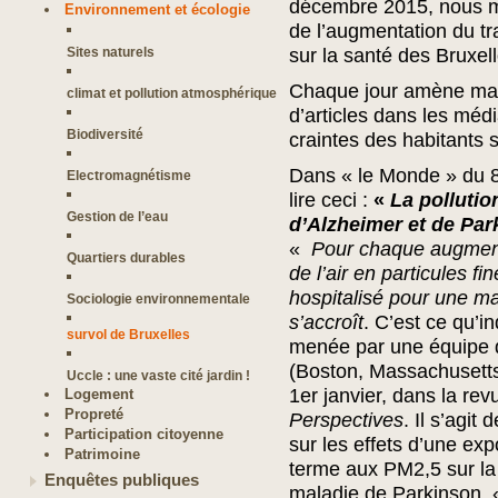
décembre 2015, nous me
Environnement et écologie
de l’augmentation du tr
Sites naturels
sur la santé des Bruxell
Chaque jour amène mal
climat et pollution atmosphérique
d’articles dans les médi
Biodiversité
craintes des habitants 
Dans « le Monde » du 8
Electromagnétisme
lire ceci :
«
La pollutio
Gestion de l’eau
d’Alzheimer et de Pa
«
Pour chaque augmenta
Quartiers durables
de l’air en particules fi
hospitalisé pour une m
Sociologie environnementale
s’accroît
. C’est ce qu’i
survol de Bruxelles
menée par une équipe 
(Boston, Massachusetts
Uccle : une vaste cité jardin !
1er janvier, dans la re
Logement
Propreté
Perspectives
. Il s’agi
Participation citoyenne
sur les effets d’une exp
Patrimoine
terme aux PM2,5 sur la 
Enquêtes publiques
maladie de Parkinson.