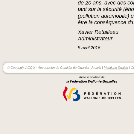
de 20 ans, avec des c
tant sur la sécurité (é
(pollution automobile) e
être la conséquence d’
Xavier Retailleau
Administrateur
8
avril
2016
© Copyright ACQU - Association de Comités de Quartier Ucclois |
Mentions légales
| C
Avec le soutien de
la Fédération Wallonie-Bruxelles