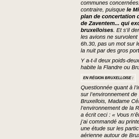
communes concernées. Or
contraire, puisque
le M
plan de concertation d
de Zaventem... qui e
bruxelloises
. Et s’il d
les avions ne survolent
6h.30, pas un mot sur 
la nuit par des gros por
Y a-t-il deux poids-deu
habite la Flandre ou Br
EN RÉGION BRUXELLOISE :
Questionnée quant à l’i
sur l’environnement de 
Bruxellois, Madame Cél
l’environnement de la R
a écrit ceci : «
Vous n’ê
j’ai commandé au print
une étude sur les particu
aérienne autour de Brux