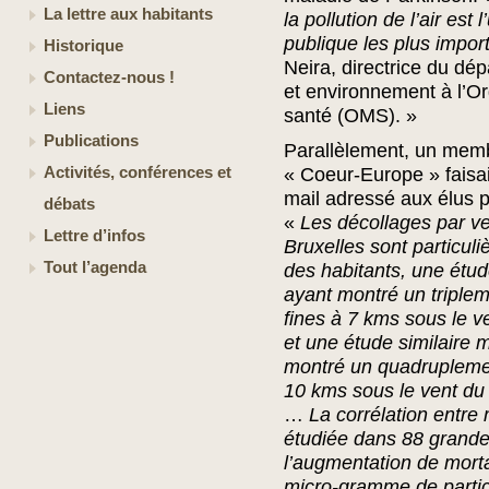
La lettre aux habitants
la pollution de l’air es
publique les plus impor
Historique
Neira, directrice du dé
Contactez-nous !
et environnement à l’Or
Liens
santé (OMS). »
Publications
Parallèlement, un memb
Activités, conférences et
« Coeur-Europe » faisa
mail adressé aux élus p
débats
«
Les décollages par v
Lettre d’infos
Bruxelles sont particuli
Tout l’agenda
des habitants, une étud
ayant montré un triplem
fines à 7 kms sous le v
et une étude similaire
montré un quadruplemen
10 kms sous le vent du 
…
La corrélation entre m
étudiée dans 88 grande
l’augmentation de morta
micro-gramme de partic