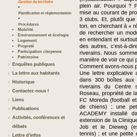
Gestion du territoire
plein air. Pourquoi ?
mise au courant de pro
Planification et réglementation
3 clubs. Et, plutôt que
Procédures
ton, en cherchant à « r
Mobilité
de rechercher un modu
Environnement et écologie
en entendant et surtout
Logement
des autres, c’est-à-di
Propreté
Participation citoyenne
riverains. Nous somme
Patrimoine
manière de voir ce qui p
Enquêtes publiques
Comment avons-nous p
Une lettre explicative
La lettre aux habitants
dans 300 boîtes aux 
Historique
riverains du Centre
Contactez-nous !
Roseau, propriété de 
FC Moreda (football et
Liens
de chiens) ; une pe
Publications
ACADEMY installé da
Activités, conférences et
extension de la Cliniqu
débats
Job et le Dieweg (ess
tennis) ; et une petit
Lettre d’infos