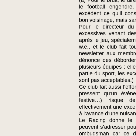
(a) Pour le bruit, le d
le football engendre
excèdent ce qu’il con
bon voisinage, mais san
Pour le directeur du
excessives venant de
après le jeu, spécialem
w.e., et le club fait t
newsletter aux membre
dénonce des débordeme
plusieurs équipes ; elle
partie du sport, les ex
sont pas acceptables.)
Ce club fait aussi l’eff
pressent qu’un événe
festive…) risque d
effectivement une excel
à l’avance d’une nuisan
Le Racing donne le n
peuvent s’adresser pour
ombudsman car ce der