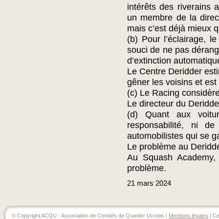
intérêts des riverains 
un membre de la direc
mais c’est déjà mieux q
(b) Pour l’éclairage, l
souci de ne pas dérange
d’extinction automatiq
Le Centre Deridder esti
gêner les voisins et est
(c) Le Racing considère
Le directeur du Deridde
(d) Quant aux voitur
responsabilité, ni 
automobilistes qui se 
Le problème au Deridder
Au Squash Academy, 
problème.
21
mars
2024
© Copyright ACQU - Association de Comités de Quartier Ucclois |
Mentions légales
| Ce