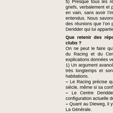
5) Presque tous les ré
griefs, verbalement et p
en vain, sans avoir l’
entendus. Nous savon
des réunions que l’on p
Deridder qui lui apparti
Que retenir des rép
clubs ?
On ne peut le faire q
du Racing et du Cent
explications données v
1) Un argument avancé p
très longtemps et son
habitations.
–
Le Racing précise qu
siècle, même si sa con
–
Le Centre Deridder
configuration actuelle 
–
Quant au Dieweg, il y 
La Générale.