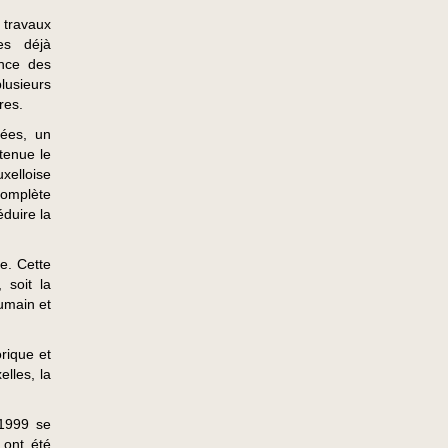
 travaux
es déjà
nce des
lusieurs
res.
vées, un
tenue le
xelloise
complète
éduire la
ée. Cette
 soit la
humain et
orique et
lles, la
 1999 se
 ont été