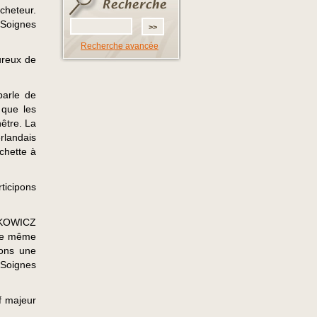
acheteur.
 Soignes
Recherche avancée
ureux de
parle de
que les
être. La
rlandais
chette à
ticipons
OBKOWICZ
tte même
éons une
 Soignes
f majeur