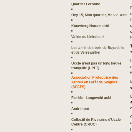
Quartier Lorraine
Oxy 15, Mon quartier, Ma vie. asbl
Kauwberg Nature asbl
Vallée du Linkebeek
f
Les amis des bois de Buysdelle
et de Verrewinkel
Uccle n’est pas un long fleuve
o
tranquille (UPFT)
Association Protectrice des
Arbres en Forêt de Soignes
(APAFS)
e
Floride - Langeveld asbl
Andrimont
Collectif de Riverains d’Uccle
Centre (CRUC)
p