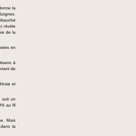
donne la
Soignes.
 ébauché
i révèle
ie de la
ssées en
tisans à
ortant de
êtraie et
 soit un
% au fil
ne. Mais
 dans la