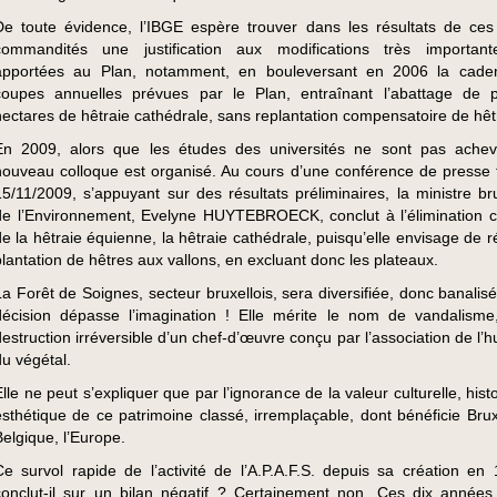
De toute évidence, l’IBGE espère trouver dans les résultats de ces
commandités une justification aux modifications très important
apportées au Plan, notamment, en bouleversant en 2006 la cade
coupes annuelles prévues par le Plan, entraînant l’abattage de p
hectares de hêtraie cathédrale, sans replantation compensatoire de hêt
En 2009, alors que les études des universités ne sont pas ache
nouveau colloque est organisé. Au cours d’une conférence de presse 
15/11/2009, s’appuyant sur des résultats préliminaires, la ministre bru
de l’Environnement, Evelyne HUYTEBROECK, conclut à l’élimination 
de la hêtraie équienne, la hêtraie cathédrale, puisqu’elle envisage de r
plantation de hêtres aux vallons, en excluant donc les plateaux.
La Forêt de Soignes, secteur bruxellois, sera diversifiée, donc banalis
décision dépasse l’imagination ! Elle mérite le nom de vandalisme,
destruction irréversible d’un chef-d’œuvre conçu par l’association de l’
du végétal.
Elle ne peut s’expliquer que par l’ignorance de la valeur culturelle, hist
esthétique de ce patrimoine classé, irremplaçable, dont bénéficie Bruxe
Belgique, l’Europe.
Ce survol rapide de l’activité de l’A.P.A.F.S. depuis sa création en
conclut-il sur un bilan négatif ? Certainement non. Ces dix années