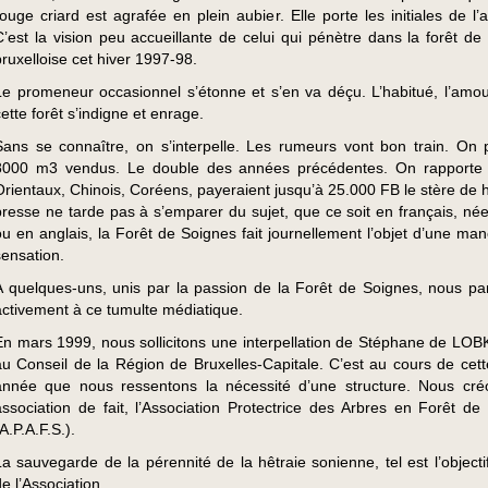
rouge criard est agrafée en plein aubier. Elle porte les initiales de l’
C’est la vision peu accueillante de celui qui pénètre dans la forêt de
bruxelloise cet hiver 1997-98.
Le promeneur occasionnel s’étonne et s’en va déçu. L’habitué, l’amo
cette forêt s’indigne et enrage.
Sans se connaître, on s’interpelle. Les rumeurs vont bon train. On 
8000 m3 vendus. Le double des années précédentes. On rapporte 
Orientaux, Chinois, Coréens, payeraient jusqu’à 25.000 FB le stère de h
presse ne tarde pas à s’emparer du sujet, que ce soit en français, née
ou en anglais, la Forêt de Soignes fait journellement l’objet d’une man
sensation.
A quelques-uns, unis par la passion de la Forêt de Soignes, nous par
activement à ce tumulte médiatique.
En mars 1999, nous sollicitons une interpellation de Stéphane de L
au Conseil de la Région de Bruxelles-Capitale. C’est au cours de ce
année que nous ressentons la nécessité d’une structure. Nous cr
association de fait, l’Association Protectrice des Arbres en Forêt de
A.P.A.F.S.).
La sauvegarde de la pérennité de la hêtraie sonienne, tel est l’objecti
e l’Association.