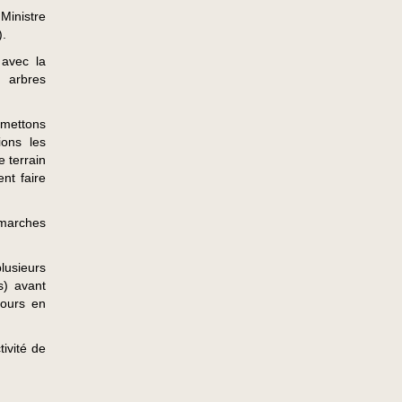
Ministre
).
 avec la
 arbres
 mettons
ions les
e terrain
nt faire
marches
lusieurs
s) avant
jours en
ivité de