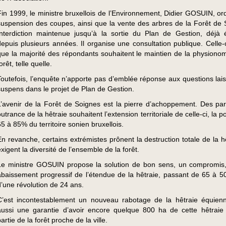
Fin 1999, le ministre bruxellois de l’Environnement, Didier GOSUIN, or
suspension des coupes, ainsi que la vente des arbres de la Forêt de 
Interdiction maintenue jusqu’à la sortie du Plan de Gestion, déjà
depuis plusieurs années. Il organise une consultation publique. Celle-c
que la majorité des répondants souhaitent le maintien de la physionom
orêt, telle quelle.
Toutefois, l’enquête n’apporte pas d’emblée réponse aux questions lai
suspens dans le projet de Plan de Gestion.
L’avenir de la Forêt de Soignes est la pierre d’achoppement. Des par
utrance de la hêtraie souhaitent l’extension territoriale de celle-ci, la p
65 à 85% du territoire sonien bruxellois.
En revanche, certains extrémistes prônent la destruction totale de la h
xigent la diversité de l’ensemble de la forêt.
Le ministre GOSUIN propose la solution de bon sens, un compromis,
abaissement progressif de l’étendue de la hêtraie, passant de 65 à 50
d’une révolution de 24 ans.
C’est incontestablement un nouveau rabotage de la hêtraie équien
aussi une garantie d’avoir encore quelque 800 ha de cette hêtraie
artie de la forêt proche de la ville.