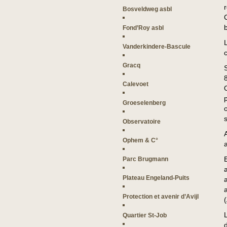
Bosveldweg asbl
Fond’Roy asbl
Vanderkindere-Bascule
Gracq
Calevoet
Groeselenberg
Observatoire
Ophem & C°
Parc Brugmann
Plateau Engeland-Puits
Protection et avenir d’Avijl
(
Quartier St-Job
d