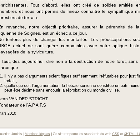
enrichissantes. Tout d’abord, elles ont créé de solides amitiés e
membres et nous ont permis de mieux connaître le sympathique mi
orestiers de terrain.
En revanche, notre objectif prioritaire, assurer la pérennité de la
équienne de Soignes, est un échec à ce jour.
Ne tentons plus de changer les mentalités. Les préoccupations soc
l’IBGE actuel ne sont guère compatibles avec notre optique histo
paysagère de la sylviculture.
Il faut, dès aujourd’hui, dire non à la destruction de notre forêt, sans
parce que :
il n’y a pas d’arguments scientifiques suffisamment irréfutables pour justifie
forfait ;
quelle que soit l’argumentation, la hêtraie sonienne constitue un patrimoine
peut être décimé sans encourir la réprobation du monde civilisé.
Jean VAN DER STRICHT
Fondateur de l’A.P.A.F.S
mars
2010
artier Ucclois |
Mentions légales
| Ce site respecte les standards du web
CSS
et
XHTML 1.