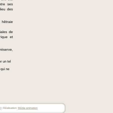
ntre ses
lieu des
 hêtraie
iales de
rique et
 réserve,
r un tel
 qui ne
0
| Réalisation:
Média animation