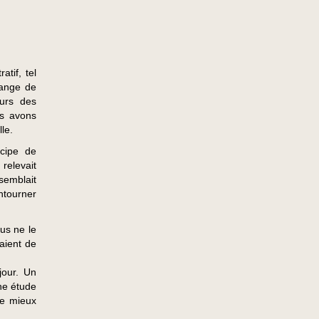
atif, tel
hange de
ours des
us avons
le.
ncipe de
 relevait
 semblait
ntourner
us ne le
aient de
jour. Un
ne étude
le mieux