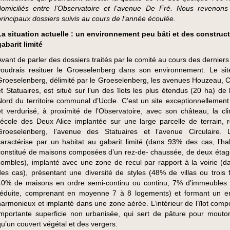
domiciliés entre l’Observatoire et l’avenue De Fré. Nous revenons
principaux dossiers suivis au cours de l’année écoulée.
La situation actuelle : un environnement peu bâti et des construc
gabarit limité
Avant de parler des dossiers traités par le comité au cours des derniers
voudrais resituer le Groeselenberg dans son environnement. Le sit
Groeselenberg, délimité par le Groeselenberg, les avenues Houzeau, Ci
et Statuaires, est situé sur l’un des îlots les plus étendus (20 ha) de 
Nord du territoire communal d’Uccle. C’est un site exceptionnellemen
et verdurisé, à proximité de l’Observatoire, avec son château, la cli
l’école des Deux Alice implantée sur une large parcelle de terrain, re
Groeselenberg, l’avenue des Statuaires et l’avenue Circulaire. L
caractérise par un habitat au gabarit limité (dans 93% des cas, l’hab
constitué de maisons composées d’un rez-de- chaussée, de deux étag
combles), implanté avec une zone de recul par rapport à la voirie (
des cas), présentant une diversité de styles (48% de villas ou trois 
40% de maisons en ordre semi-continu ou continu, 7% d’immeubles d
réduite, comprenant en moyenne 7 à 8 logements) et formant un 
harmonieux et implanté dans une zone aérée. L’intérieur de l’îlot comp
importante superficie non urbanisée, qui sert de pâture pour mouton
qu’un couvert végétal et des vergers.