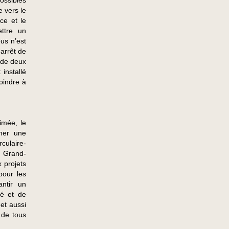
possibles
 vers le
ce et le
ttre un
bus n’est
 arrêt de
 de deux
installé
oindre à
imée, le
mer une
culaire-
à Grand-
 projets
pour les
antir un
té et de
et aussi
 de tous