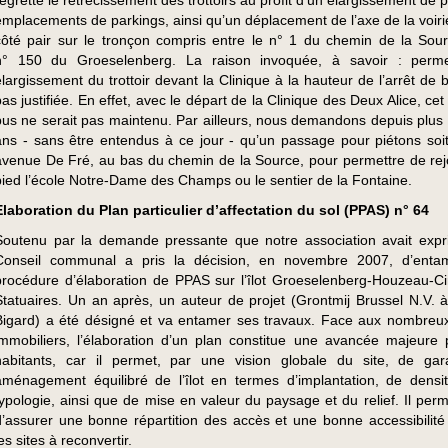
regrette le rétrécissement des trottoirs au profit d’un élargissement de 
emplacements de parkings, ainsi qu’un déplacement de l’axe de la voirie
côté pair sur le tronçon compris entre le n° 1 du chemin de la Sour
n° 150 du Groeselenberg. La raison invoquée, à savoir : perme
élargissement du trottoir devant la Clinique à la hauteur de l’arrêt de 
pas justifiée. En effet, avec le départ de la Clinique des Deux Alice, cet
bus ne serait pas maintenu. Par ailleurs, nous demandons depuis plus
ans - sans être entendus à ce jour - qu’un passage pour piétons soit 
avenue De Fré, au bas du chemin de la Source, pour permettre de rej
pied l’école Notre-Dame des Champs ou le sentier de la Fontaine.
Elaboration du Plan particulier d’affectation du sol (PPAS) n° 64
Soutenu par la demande pressante que notre association avait expr
Conseil communal a pris la décision, en novembre 2007, d’enta
procédure d’élaboration de PPAS sur l’îlot Groeselenberg-Houzeau-Cir
Statuaires. Un an après, un auteur de projet (Grontmij Brussel N.V. 
Bigard) a été désigné et va entamer ses travaux. Face aux nombreux
immobiliers, l’élaboration d’un plan constitue une avancée majeure 
habitants, car il permet, par une vision globale du site, de gar
aménagement équilibré de l’îlot en termes d’implantation, de densi
typologie, ainsi que de mise en valeur du paysage et du relief. Il perm
d’assurer une bonne répartition des accès et une bonne accessibilité
es sites à reconvertir.