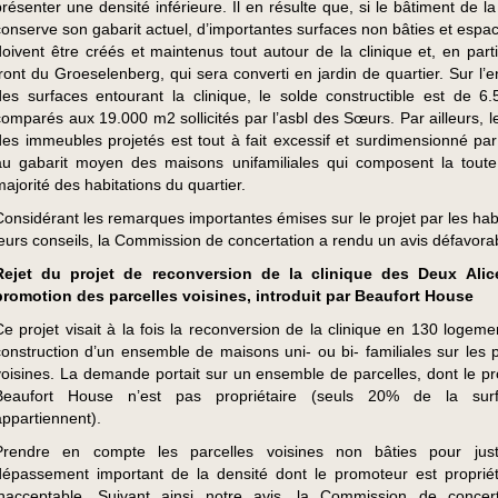
présenter une densité inférieure. Il en résulte que, si le bâtiment de la
conserve son gabarit actuel, d’importantes surfaces non bâties et espac
doivent être créés et maintenus tout autour de la clinique et, en parti
front du Groeselenberg, qui sera converti en jardin de quartier. Sur l’
des surfaces entourant la clinique, le solde constructible est de 6
comparés aux 19.000 m2 sollicités par l’asbl des Sœurs. Par ailleurs, l
des immeubles projetés est tout à fait excessif et surdimensionné par
au gabarit moyen des maisons unifamiliales qui composent la tout
majorité des habitations du quartier.
Considérant les remarques importantes émises sur le projet par les habi
leurs conseils, la Commission de concertation a rendu un avis défavora
Rejet du projet de reconversion de la clinique des Deux Alic
promotion des parcelles voisines, introduit par Beaufort House
Ce projet visait à la fois la reconversion de la clinique en 130 logeme
construction d’un ensemble de maisons uni- ou bi- familiales sur les p
voisines. La demande portait sur un ensemble de parcelles, dont le p
Beaufort House n’est pas propriétaire (seuls 20% de la surf
appartiennent).
Prendre en compte les parcelles voisines non bâties pour justi
dépassement important de la densité dont le promoteur est propriét
inacceptable. Suivant ainsi notre avis, la Commission de concer