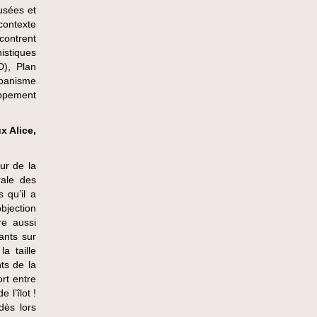
usées et
contexte
contrent
istiques
D), Plan
rbanisme
oppement
x Alice,
ur de la
rale des
 qu’il a
bjection
re aussi
ants sur
a taille
nts de la
rt entre
 l’îlot !
dès lors