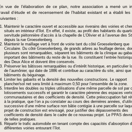
En vue de l’élaboration de ce plan, notre association a mené un i
travail d’étude et de recensement de l’habitat existant et a établi les 
suivantes :
Maintenir le caractère ouvert et accessible aux riverains des voiries et ch
situés en intérieur d’îlot. En effet, il existe, au profit des habitants du quart
servitude piétonnière d’accès à la chapelle de L’Olivier et à l’avenue des S
depuis la rue Groeselenberg.
Maintenir le maillage vert à front de voirie tant du côté Groeselenberg que
Circulaire. Du côté Groeselenberg, de grands arbres au feuillage dense, do
plusieurs sont remarquables, séparent les bâtiments de la clinique au gabar
important des bâtiments du reste de la rue. Ils constituent l’entrée historiqu
des Deux Alice et doivent être conservés.
Préserver les bâtisses remarquables ou d’intérêt historique, en particulier 
de l’aumônier, qui date de 1886 et contribue au caractère du site, ainsi que
bâtiments du béguinage.
Limiter les gabarits et la densité des nouvelles constructions. Le rapport
plancher/sol net sera limité à maximum 0,50 pour l’ensemble de la zone.
Interdire les doubles ou triples utilisations d’une même parcelle de sol par 
lotissements successifs et garantir le caractère pérenne des espaces vert
communautaires et des coefficients de densité. Cette préoccupation fait ré
à la pratique, que l’on a pu constater au cours des dernières années, d’utili
successive d’une même surface non bâtie contigüe à une parcelle sur laqu
projet de construction est envisagé, pour justifier des dépassements des
coefficients de densité dans le cadre de ce nouveau projet. Le PPAS devra
de telles pratiques.
Répartir le trafic automobile en tenant compte des capacités d’absorption 
différentes voiries entourant l’îlot.