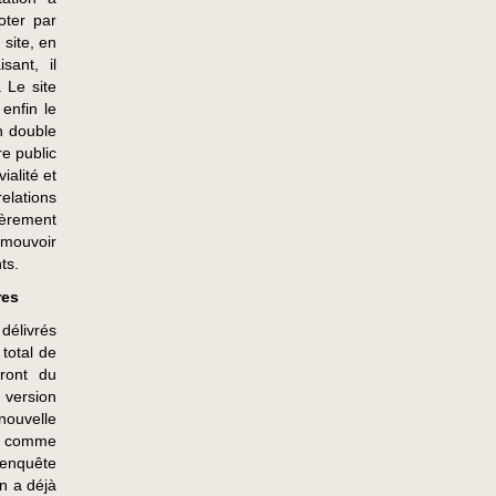
oter par
 site, en
sant, il
 Le site
enfin le
n double
e public
ialité et
relations
lièrement
omouvoir
ts.
res
 délivrés
total de
ront du
 version
nouvelle
es comme
 enquête
un a déjà