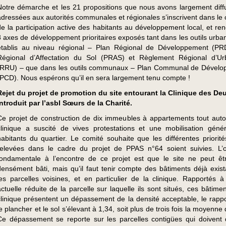
Notre démarche et les 21 propositions que nous avons largement diff
adressées aux autorités communales et régionales s’inscrivent dans le 
de la participation active des habitants au développement local, et ren
8 axes de développement prioritaires exposés tant dans les outils urban
établis au niveau régional – Plan Régional de Développement (PR
Régional d’Affectation du Sol (PRAS) et Règlement Régional d’U
(RRU) – que dans les outils communaux – Plan Communal de Dével
(PCD). Nous espérons qu’il en sera largement tenu compte !
Rejet du projet de promotion du site entourant la Clinique des Deu
introduit par l’asbl Sœurs de la Charité.
Ce projet de construction de dix immeubles à appartements tout auto
clinique a suscité de vives protestations et une mobilisation géné
habitants du quartier. Le comité souhaite que les différentes priorités
relevées dans le cadre du projet de PPAS n°64 soient suivies. L’o
fondamentale à l’encontre de ce projet est que le site ne peut êt
densément bâti, mais qu’il faut tenir compte des bâtiments déjà exist
les parcelles voisines, et en particulier de la clinique. Rapportés à l
actuelle réduite de la parcelle sur laquelle ils sont situés, ces bâtime
clinique présentent un dépassement de la densité acceptable, le rappo
e plancher et le sol s’élevant à 1,34, soit plus de trois fois la moyenne de
Ce dépassement se reporte sur les parcelles contigües qui doivent 