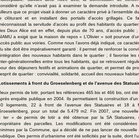
considéré qu’elle n’avait pas à examiner la demande introduite. A n
ailleurs que ce projet visait à donner un caractère privé à l’ensemble du
le clôturant et en installant des portails d’accès grillagés. Ce fai
méconnaissait la servitude d’accès au profit des habitants du quartier.
des Deux Alice est en effet, depuis plus de 70 ans, d’accès public ; 
SIAMU a exigé que la maison de repos « L’Olivier » soit pourvue d’u
accès public aux voiries. Comme nous l’avons déjà indiqué, ce caractèr
du site doit être impérativement garanti : il permet de renforcer la conviv
l’intégration des nouveaux habitants dans le quartier ; il favorise les 
inter-générationnelles entre tous les habitants, qui se retrouvent régu
pour des déjeuners festifs et animations de quartier, et permet de pr
’esprit de quartier : convivialité, solidarité, accueil des nouveaux habitan
Lotissements à front du Groeselenberg et de l’avenue des Statuai
Deux permis de lotir, portant les références 465 bis et 466 bis, ont été
après enquête publique en 2004. Ils permettaient la construction d’un 
40 logements, 22 à front de l’avenue des Statuaires et 18 à f
Groeselenberg, pour un total de 5.479 m2. Fin 2007, une nouvelle
« ter » de permis de lotir a été obtenue par la SA Statuaires, 
propriétaire des parcelles. Les modifications ont été considéré
minimes par la Commune, qui a décidé de ne pas lancer de nouvelle
publique. Des permis d’urbanisme ont été sollicités par la suite, dont l’