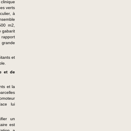
 clinique
es verts
culier, à
ensemble
.500 m2,
e gabarit
 rapport
e grande
tants et
ble.
e et de
nts et la
arcelles
romoteur
ace lui
fier un
aire est
tation a