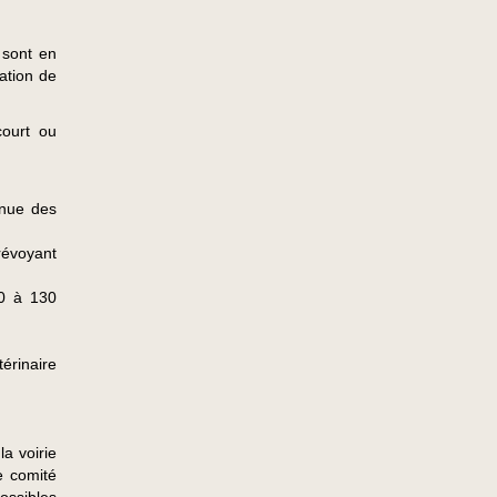
 sont en
éation de
court ou
enue des
révoyant
10 à 130
rinaire
a voirie
e comité