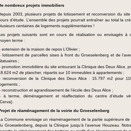
De nombreux projets immobiliers
Depuis 2003, plusieurs projets de lotissement et reconversion du site
cours d’étude. L’ensemble des projets pourrait entraîner au total la cr
plusieurs centaines de logements supplémentaires !
Les projets suivants sont en cours de réalisation ou envisagés à 
moyen terme :
–
extension de la maison de repos L’Olivier ;
–
lotissement de parcelles sises à front du Groeselenberg et de l’av
tatuaires ;
–
promotion immobilière du site entourant la Clinique des Deux Alice, p
18.624 m2 de plancher, répartis sur 10 immeubles à appartements ;
–
reconversion de la Clinique des Deux Alice : 15.797 m2 pour 1
logements ;
–
reconstruction et agrandissement de l’école des Deux Alice ;
–
à terme, déménagement et réaffectation du centre d’étude vété
(Cerva).
Projet de réaménagement de la voirie du Groeselenberg
La Commune envisage un réaménagement de la partie supérieure de l
du Groeselenberg, depuis la Clinique jusqu’à l’avenue Houzeau. Notr