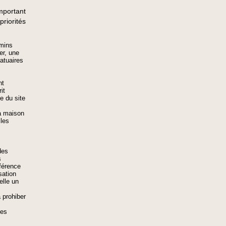
mportant
priorités
emins
ier, une
tatuaires
nt
it
e du site
la maison
 les
des
s
férence
sation
elle un
 prohiber
des