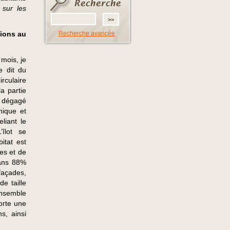
 sur les
tions au
Recherche avancée
 mois, je
e dit du
rculaire
la partie
t dégagé
nique et
liant le
’îlot se
itat est
es et de
dans 88%
façades,
e taille
ensemble
orte une
s, ainsi