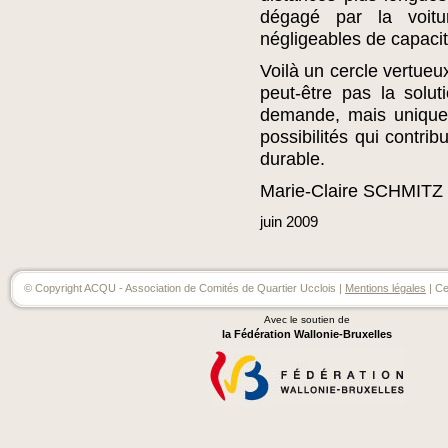
dégagé par la voit
négligeables de capacit
Voilà un cercle vertueu
peut-être pas la solu
demande, mais uniquem
possibilités qui contri
durable.
Marie-Claire SCHMITZ
juin
2009
© Copyright ACQU - Association de Comités de Quartier Ucclois |
Mentions légales
| Ce
Avec le soutien de
la Fédération Wallonie-Bruxelles