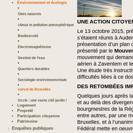
Environnement et écologie
Sites naturels
UNE ACTION CITOYE
climat et pollution atmosphérique
Le 13 octobre 2015, pr
Biodiversité
s’étaient réunis à Aude
présentation d’un plan 
Electromagnétisme
présenté par le
Mouvem
mouvement qui demande 
Gestion de l’eau
aérien à Zaventem et le
Quartiers durables
Une étude très instructi
difficultés liées à ce dos
Sociologie environnementale
DES RETOMBÉES IM
survol de Bruxelles
Quelques jours après la
Uccle : une vaste cité jardin !
et au delà des divergenc
Logement
bourgmestres de la Rég
Propreté
entre autres, par une m
Participation citoyenne
Patrimoine
Bruxelles, et à l’unani
Fédéral mette en oeuvre
Enquêtes publiques