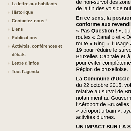
de non-survol des zon
La lettre aux habitants
de la fin des vols de nu
Historique
En ce sens, la positi
Contactez-nous !
conforme aux revend
Liens
« Pas Question !
», qu
routes « Canal » et « De
Publications
route « Ring », l’usage 
Activités, conférences et
19 pour réduire le survo
débats
Bruxelles Capitale et à
pour éviter complètemen
Lettre d’infos
Région de bruxelloise.
Tout l’agenda
La Commune d’Uccle
du 22 octobre 2015, vot
relative au survol de B
notamment au Gouverne
l’Aéroport de Bruxelle
« aéroport urbain », ay
activités diurnes.
UN IMPACT SUR LA 