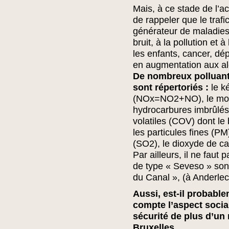
Mais, à ce stade de l’act
de rappeler que le traf
générateur de maladies
bruit, à la pollution et 
les enfants, cancer, dé
en augmentation aux al
De nombreux polluants
sont répertoriés :
le ké
(NOx=NO2+NO), le mon
hydrocarbures imbrûlé
volatiles (COV) dont le
les particules fines (PM
(SO2), le dioxyde de c
Par ailleurs, il ne faut
de type « Seveso » sont
du Canal », (à Anderle
Aussi, est-il probabl
compte l’aspect social 
sécurité de plus d’un 
Bruxelles.